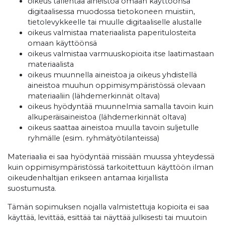
oikeus tallentaa aineistoa omaan käyttöönsä
digitaalisessa muodossa tietokoneen muistiin,
tietolevykkeelle tai muulle digitaaliselle alustalle
oikeus valmistaa materiaalista paperitulosteita
omaan käyttöönsä
oikeus valmistaa varmuuskopioita itse laatimastaan
materiaalista
oikeus muunnella aineistoa ja oikeus yhdistellä
aineistoa muuhun oppimisympäristössä olevaan
materiaaliin (lähdemerkinnät oltava)
oikeus hyödyntää muunnelmia samalla tavoin kuin
alkuperäisaineistoa (lähdemerkinnät oltava)
oikeus saattaa aineistoa muulla tavoin suljetulle
ryhmälle (esim. ryhmätyötilanteissa)
Materiaalia ei saa hyödyntää missään muussa yhteydessä
kuin oppimisympäristössä tarkoitettuun käyttöön ilman
oikeudenhaltijan erikseen antamaa kirjallista
suostumusta.
Tämän sopimuksen nojalla valmistettuja kopioita ei saa
käyttää, levittää, esittää tai näyttää julkisesti tai muutoin