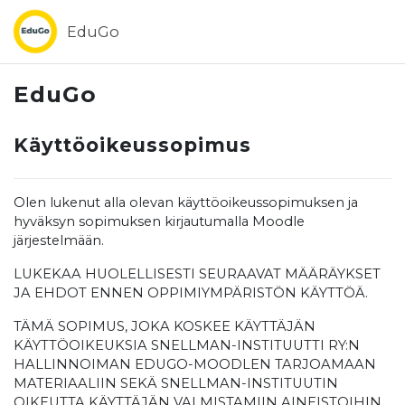
Siirry pääsisältöön
EduGo
EduGo
Käyttöoikeussopimus
Olen lukenut alla olevan käyttöoikeussopimuksen ja
hyväksyn sopimuksen kirjautumalla Moodle
järjestelmään.
LUKEKAA HUOLELLISESTI SEURAAVAT MÄÄRÄYKSET
JA EHDOT ENNEN OPPIMIYMPÄRISTÖN KÄYTTÖÄ.
TÄMÄ SOPIMUS, JOKA KOSKEE KÄYTTÄJÄN
KÄYTTÖOIKEUKSIA SNELLMAN-INSTITUUTTI RY:N
HALLINNOIMAN EDUGO-MOODLEN TARJOAMAAN
MATERIAALIIN SEKÄ SNELLMAN-INSTITUUTIN
OIKEUTTA KÄYTTÄJÄN VALMISTAMIIN AINEISTOIHIN