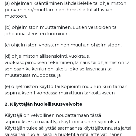
(a) ohjelman kääntäminen lähdekielelle tai ohjelmiston
purkaminen/muuttaminen ihmiselle tulkittavaan
muotoon,
(b) ohjelmiston muuttaminen, uusien versioiden tai
johdannaisteosten luominen,
(c) ohjelmiston yhdistäminen muuhun ohjelmistoon,
(d) ohjelmiston alilisensiointi, vuokraus,
vuokrasopimuksen tekeminen, lainaus tai ohjelmiston tai
sen osan kaikenlainen jakelu joko sellaisenaan tai
muutetussa muodossa, ja
(e) ohjelmiston käyttö tai kopiointi muuhun kuin tämän
sopimuksen 1 kohdassa mainittuun tarkoitukseen.
2. Käyttäjän huolellisuusvelvoite
Käyttäjä on velvollinen noudattamaan tässä
sopimuksessa määrättyjä käyttöoikeuden rajoituksia.
Käyttäjän tulee säilyttää saamaansa käyttäjätunnusta ja/tai
salasanaa huolellisesti ja huolehtia siitä, etteivät hänen