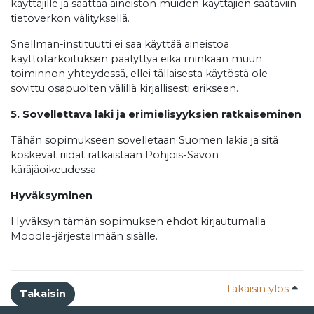
käyttäjille ja saattaa aineiston muiden käyttäjien saataviin
tietoverkon välityksellä.
Snellman-instituutti ei saa käyttää aineistoa
käyttötarkoituksen päätyttyä eikä minkään muun
toiminnon yhteydessä, ellei tällaisesta käytöstä ole
sovittu osapuolten välillä kirjallisesti erikseen.
5. Sovellettava laki ja erimielisyyksien ratkaiseminen
Tähän sopimukseen sovelletaan Suomen lakia ja sitä
koskevat riidat ratkaistaan Pohjois-Savon
käräjäoikeudessa.
Hyväksyminen
Hyväksyn tämän sopimuksen ehdot kirjautumalla
Moodle-järjestelmään sisälle.
Takaisin ylös
Takaisin