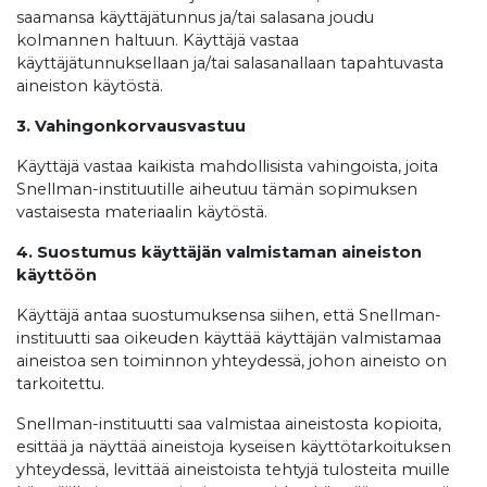
saamansa käyttäjätunnus ja/tai salasana joudu
kolmannen haltuun. Käyttäjä vastaa
käyttäjätunnuksellaan ja/tai salasanallaan tapahtuvasta
aineiston käytöstä.
3. Vahingonkorvausvastuu
Käyttäjä vastaa kaikista mahdollisista vahingoista, joita
Snellman-instituutille aiheutuu tämän sopimuksen
vastaisesta materiaalin käytöstä.
4. Suostumus käyttäjän valmistaman aineiston
käyttöön
Käyttäjä antaa suostumuksensa siihen, että Snellman-
instituutti saa oikeuden käyttää käyttäjän valmistamaa
aineistoa sen toiminnon yhteydessä, johon aineisto on
tarkoitettu.
Snellman-instituutti saa valmistaa aineistosta kopioita,
esittää ja näyttää aineistoja kyseisen käyttötarkoituksen
yhteydessä, levittää aineistoista tehtyjä tulosteita muille