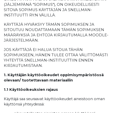
(JÄLJEMPÄNÄ "SOPIMUS"), ON OIKEUDELLISESTI
SITOVA SOPIMUS KÄYTTÄJÄN JA SNELLMAN-
INSTITUUTTI RY:N VÄLILLÄ.
KÄYTTÄJÄ HYVÄKSYY TÄMÄN SOPIMUKSEN JA
SITOUTUU NOUDATTAMAAN TÄMÄN SOPIMUKSEN
MÄÄRÄYKSIÄ JA EHTOJA KIRJAUTUMALLA MOODLE-
JÄRJESTELMÄÄN.
JOS KÄYTTÄJÄ EI HALUA SITOUA TÄHÄN
SOPIMUKSEEN, HÄNEN TULEE OTTAA VÄLITTÖMÄSTI
YHTEYTTÄ SNELLMAN-INSTITUUTTIIN ENNEN
KIRJAUTUMISTAAN.
1. Käyttäjän käyttöoikeudet oppimisympäristössä
olevaan/ tuotettavaan materiaaliin
1.1 Käyttöoikeuksien rajaus
Käyttäjä saa seuraavat käyttöoikeudet aineistoon oman
käyttönsä yhteydessä: