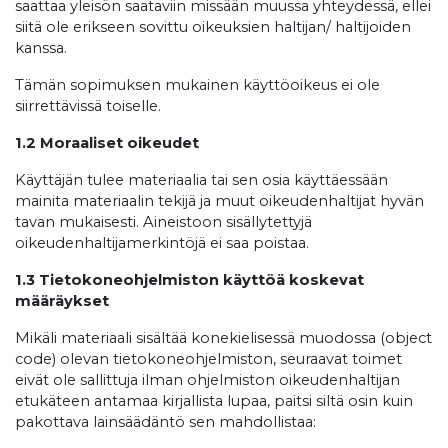
saattaa yleisön saataviin missään muussa yhteydessä, ellei
siitä ole erikseen sovittu oikeuksien haltijan/ haltijoiden
kanssa.
Tämän sopimuksen mukainen käyttöoikeus ei ole
siirrettävissä toiselle.
1.2 Moraaliset oikeudet
Käyttäjän tulee materiaalia tai sen osia käyttäessään
mainita materiaalin tekijä ja muut oikeudenhaltijat hyvän
tavan mukaisesti. Aineistoon sisällytettyjä
oikeudenhaltijamerkintöjä ei saa poistaa.
1.3 Tietokoneohjelmiston käyttöä koskevat
määräykset
Mikäli materiaali sisältää konekielisessä muodossa (object
code) olevan tietokoneohjelmiston, seuraavat toimet
eivät ole sallittuja ilman ohjelmiston oikeudenhaltijan
etukäteen antamaa kirjallista lupaa, paitsi siltä osin kuin
pakottava lainsäädäntö sen mahdollistaa: