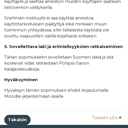
käyttäjille ja saattaa aineiston muiden käyttäjien saataviin
tietoverkon välityksellä.
Snellman-instituutti ei saa käyttää aineistoa
käyttötarkoituksen päätyttyä eikä minkään muun
toiminnon yhteydessä, ellei tällaisesta käytöstä ole
sovittu osapuolten välillä kirjallisesti erikseen.
5. Sovellettava laki ja erimielisyyksien ratkaiseminen
Tähän sopimukseen sovelletaan Suomen lakia ja sitä
koskevat riidat ratkaistaan Pohjois-Savon
käräjäoikeudessa.
Hyväksyminen
Hyväksyn tämän sopimuksen ehdot kirjautumalla
Moodle-järjestelmään sisälle.
Takaisin ylös
Takaisin