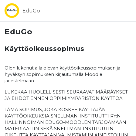
Siirry pääsisältöön
EduGo
EduGo
Käyttöoikeussopimus
Olen lukenut alla olevan käyttöoikeussopimuksen ja
hyväksyn sopimuksen kirjautumalla Moodle
järjestelmään.
LUKEKAA HUOLELLISESTI SEURAAVAT MÄÄRÄYKSET
JA EHDOT ENNEN OPPIMIYMPÄRISTÖN KÄYTTÖÄ.
TÄMÄ SOPIMUS, JOKA KOSKEE KÄYTTÄJÄN
KÄYTTÖOIKEUKSIA SNELLMAN-INSTITUUTTI RY:N
HALLINNOIMAN EDUGO-MOODLEN TARJOAMAAN
MATERIAALIIN SEKÄ SNELLMAN-INSTITUUTIN
OIKEUTTA KÄYTTÄJÄN VALMISTAMIIN AINEISTOIHIN