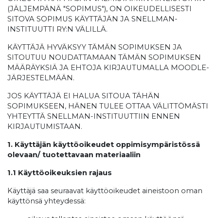
(JÄLJEMPÄNÄ "SOPIMUS"), ON OIKEUDELLISESTI
SITOVA SOPIMUS KÄYTTÄJÄN JA SNELLMAN-
INSTITUUTTI RY:N VÄLILLÄ.
KÄYTTÄJÄ HYVÄKSYY TÄMÄN SOPIMUKSEN JA
SITOUTUU NOUDATTAMAAN TÄMÄN SOPIMUKSEN
MÄÄRÄYKSIÄ JA EHTOJA KIRJAUTUMALLA MOODLE-
JÄRJESTELMÄÄN.
JOS KÄYTTÄJÄ EI HALUA SITOUA TÄHÄN
SOPIMUKSEEN, HÄNEN TULEE OTTAA VÄLITTÖMÄSTI
YHTEYTTÄ SNELLMAN-INSTITUUTTIIN ENNEN
KIRJAUTUMISTAAN.
1. Käyttäjän käyttöoikeudet oppimisympäristössä
olevaan/ tuotettavaan materiaaliin
1.1 Käyttöoikeuksien rajaus
Käyttäjä saa seuraavat käyttöoikeudet aineistoon oman
käyttönsä yhteydessä: