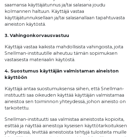
saamansa käyttäjätunnus ja/tai salasana joudu
kolmannen haltuun. Käyttäjä vastaa
käyttäjätunnuksellaan ja/tai salasanallaan tapahtuvasta
aineiston käytöstä.
3. Vahingonkorvausvastuu
Käyttäjä vastaa kaikista mahdollisista vahingoista, joita
Snellman-instituutille aiheutuu tämän sopimuksen
vastaisesta materiaalin käytöstä.
4. Suostumus käyttäjän valmistaman aineiston
käyttöön
Käyttäjä antaa suostumuksensa siihen, että Snellman-
instituutti saa oikeuden käyttää käyttäjän valmistamaa
aineistoa sen toiminnon yhteydessä, johon aineisto on
tarkoitettu.
Snellman-instituutti saa valmistaa aineistosta kopioita,
esittää ja näyttää aineistoja kyseisen käyttötarkoituksen
yhteydessä, levittää aineistoista tehtyjä tulosteita muille