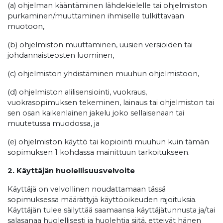
(a) ohjelman kääntäminen lähdekielelle tai ohjelmiston
purkaminen/muuttaminen ihmiselle tulkittavaan
muotoon,
(b) ohjelmiston muuttaminen, uusien versioiden tai
johdannaisteosten luominen,
(c) ohjelmiston yhdistäminen muuhun ohjelmistoon,
(d) ohjelmiston alilisensiointi, vuokraus,
vuokrasopimuksen tekeminen, lainaus tai ohjelmiston tai
sen osan kaikenlainen jakelu joko sellaisenaan tai
muutetussa muodossa, ja
(e) ohjelmiston käyttö tai kopiointi muuhun kuin tämän
sopimuksen 1 kohdassa mainittuun tarkoitukseen.
2. Käyttäjän huolellisuusvelvoite
Käyttäjä on velvollinen noudattamaan tässä
sopimuksessa määrättyjä käyttöoikeuden rajoituksia.
Käyttäjän tulee säilyttää saamaansa käyttäjätunnusta ja/tai
salasanaa huolellisesti ja huolehtia siitä, etteivät hänen