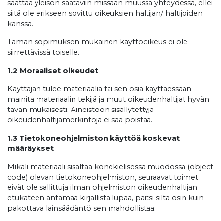
saattaa yleisön saataviin missään muussa yhteydessä, ellei
siitä ole erikseen sovittu oikeuksien haltijan/ haltijoiden
kanssa.
Tämän sopimuksen mukainen käyttöoikeus ei ole
siirrettävissä toiselle.
1.2 Moraaliset oikeudet
Käyttäjän tulee materiaalia tai sen osia käyttäessään
mainita materiaalin tekijä ja muut oikeudenhaltijat hyvän
tavan mukaisesti. Aineistoon sisällytettyjä
oikeudenhaltijamerkintöjä ei saa poistaa.
1.3 Tietokoneohjelmiston käyttöä koskevat
määräykset
Mikäli materiaali sisältää konekielisessä muodossa (object
code) olevan tietokoneohjelmiston, seuraavat toimet
eivät ole sallittuja ilman ohjelmiston oikeudenhaltijan
etukäteen antamaa kirjallista lupaa, paitsi siltä osin kuin
pakottava lainsäädäntö sen mahdollistaa: