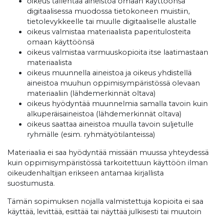
oikeus tallentaa aineistoa omaan käyttöönsä
digitaalisessa muodossa tietokoneen muistiin,
tietolevykkeelle tai muulle digitaaliselle alustalle
oikeus valmistaa materiaalista paperitulosteita
omaan käyttöönsä
oikeus valmistaa varmuuskopioita itse laatimastaan
materiaalista
oikeus muunnella aineistoa ja oikeus yhdistellä
aineistoa muuhun oppimisympäristössä olevaan
materiaaliin (lähdemerkinnät oltava)
oikeus hyödyntää muunnelmia samalla tavoin kuin
alkuperäisaineistoa (lähdemerkinnät oltava)
oikeus saattaa aineistoa muulla tavoin suljetulle
ryhmälle (esim. ryhmätyötilanteissa)
Materiaalia ei saa hyödyntää missään muussa yhteydessä
kuin oppimisympäristössä tarkoitettuun käyttöön ilman
oikeudenhaltijan erikseen antamaa kirjallista
suostumusta.
Tämän sopimuksen nojalla valmistettuja kopioita ei saa
käyttää, levittää, esittää tai näyttää julkisesti tai muutoin