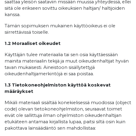
saattaa yleisön saataviin missään muussa yhteydessä, ellei
siitä ole erikseen sovittu oikeuksien haltijan/ haltijoiden
kanssa.
Tämän sopimuksen mukainen käyttöoikeus ei ole
siirrettävissä toiselle.
1.2 Moraaliset oikeudet
Käyttäjän tulee materiaalia tai sen osia käyttäessään
mainita materiaalin tekijä ja muut oikeudenhaltijat hyvän
tavan mukaisesti. Aineistoon sisällytettyjä
oikeudenhaltijamerkintöjä ei saa poistaa.
1.3 Tietokoneohjelmiston käyttöä koskevat
määräykset
Mikäli materiaali sisältää konekielisessä muodossa (object
code) olevan tietokoneohjelmiston, seuraavat toimet
eivät ole sallittuja ilman ohjelmiston oikeudenhaltijan
etukäteen antamaa kirjallista lupaa, paitsi siltä osin kuin
pakottava lainsäädäntö sen mahdollistaa: