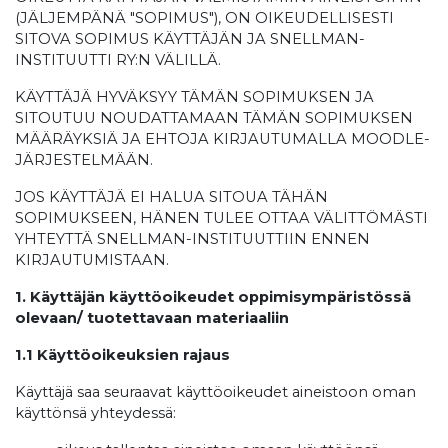
(JÄLJEMPÄNÄ "SOPIMUS"), ON OIKEUDELLISESTI
SITOVA SOPIMUS KÄYTTÄJÄN JA SNELLMAN-
INSTITUUTTI RY:N VÄLILLÄ.
KÄYTTÄJÄ HYVÄKSYY TÄMÄN SOPIMUKSEN JA
SITOUTUU NOUDATTAMAAN TÄMÄN SOPIMUKSEN
MÄÄRÄYKSIÄ JA EHTOJA KIRJAUTUMALLA MOODLE-
JÄRJESTELMÄÄN.
JOS KÄYTTÄJÄ EI HALUA SITOUA TÄHÄN
SOPIMUKSEEN, HÄNEN TULEE OTTAA VÄLITTÖMÄSTI
YHTEYTTÄ SNELLMAN-INSTITUUTTIIN ENNEN
KIRJAUTUMISTAAN.
1. Käyttäjän käyttöoikeudet oppimisympäristössä
olevaan/ tuotettavaan materiaaliin
1.1 Käyttöoikeuksien rajaus
Käyttäjä saa seuraavat käyttöoikeudet aineistoon oman
käyttönsä yhteydessä: