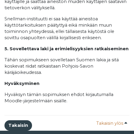
käyttäjille ja saattaa aineiston muiden käyttäjien saataviin
tietoverkon välityksellä.
Snellman-instituutti ei saa käyttää aineistoa
käyttötarkoituksen päätyttyä eikä minkään muun
toiminnon yhteydessä, ellei tällaisesta käytöstä ole
sovittu osapuolten välillä kirjallisesti erikseen.
5. Sovellettava laki ja erimielisyyksien ratkaiseminen
Tähän sopimukseen sovelletaan Suomen lakia ja sitä
koskevat riidat ratkaistaan Pohjois-Savon
käräjäoikeudessa.
Hyväksyminen
Hyväksyn tämän sopimuksen ehdot kirjautumalla
Moodle-järjestelmään sisälle.
Takaisin ylös
Takaisin