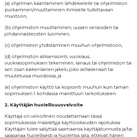
(a) ohjelman kääntäminen lähdekielelle tai ohjelmiston
purkaminen/muuttaminen ihmiselle tulkittavaan
muotoon,
(b) ohjelmiston muuttaminen, uusien versioiden tai
johdannaisteosten luominen,
(c) ohjelmiston yhdistäminen muuhun ohjelmistoon,
(d) ohjelmiston alilisensiointi, vuokraus,
vuokrasopimuksen tekeminen, lainaus tai ohjelmiston tai
sen osan kaikenlainen jakelu joko sellaisenaan tai
muutetussa muodossa, ja
(e) ohjelmiston käyttö tai kopiointi muuhun kuin tämän
sopimuksen 1 kohdassa mainittuun tarkoitukseen.
2. Käyttäjän huolellisuusvelvoite
Käyttäjä on velvollinen noudattamaan tässä
sopimuksessa määrättyjä käyttöoikeuden rajoituksia.
Käyttäjän tulee säilyttää saamaansa käyttäjätunnusta ja/tai
salasanaa huolellisesti ja huolehtia siitä, etteivät hänen