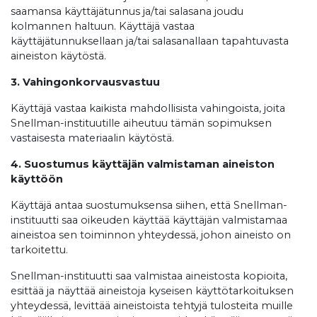
saamansa käyttäjätunnus ja/tai salasana joudu
kolmannen haltuun. Käyttäjä vastaa
käyttäjätunnuksellaan ja/tai salasanallaan tapahtuvasta
aineiston käytöstä.
3. Vahingonkorvausvastuu
Käyttäjä vastaa kaikista mahdollisista vahingoista, joita
Snellman-instituutille aiheutuu tämän sopimuksen
vastaisesta materiaalin käytöstä.
4. Suostumus käyttäjän valmistaman aineiston
käyttöön
Käyttäjä antaa suostumuksensa siihen, että Snellman-
instituutti saa oikeuden käyttää käyttäjän valmistamaa
aineistoa sen toiminnon yhteydessä, johon aineisto on
tarkoitettu.
Snellman-instituutti saa valmistaa aineistosta kopioita,
esittää ja näyttää aineistoja kyseisen käyttötarkoituksen
yhteydessä, levittää aineistoista tehtyjä tulosteita muille