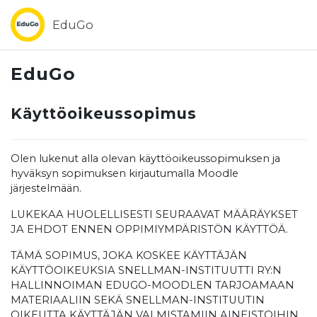
Siirry pääsisältöön
EduGo
EduGo
Käyttöoikeussopimus
Olen lukenut alla olevan käyttöoikeussopimuksen ja
hyväksyn sopimuksen kirjautumalla Moodle
järjestelmään.
LUKEKAA HUOLELLISESTI SEURAAVAT MÄÄRÄYKSET
JA EHDOT ENNEN OPPIMIYMPÄRISTÖN KÄYTTÖÄ.
TÄMÄ SOPIMUS, JOKA KOSKEE KÄYTTÄJÄN
KÄYTTÖOIKEUKSIA SNELLMAN-INSTITUUTTI RY:N
HALLINNOIMAN EDUGO-MOODLEN TARJOAMAAN
MATERIAALIIN SEKÄ SNELLMAN-INSTITUUTIN
OIKEUTTA KÄYTTÄJÄN VALMISTAMIIN AINEISTOIHIN