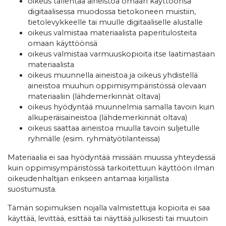
oikeus tallentaa aineistoa omaan käyttöönsä
digitaalisessa muodossa tietokoneen muistiin,
tietolevykkeelle tai muulle digitaaliselle alustalle
oikeus valmistaa materiaalista paperitulosteita
omaan käyttöönsä
oikeus valmistaa varmuuskopioita itse laatimastaan
materiaalista
oikeus muunnella aineistoa ja oikeus yhdistellä
aineistoa muuhun oppimisympäristössä olevaan
materiaaliin (lähdemerkinnät oltava)
oikeus hyödyntää muunnelmia samalla tavoin kuin
alkuperäisaineistoa (lähdemerkinnät oltava)
oikeus saattaa aineistoa muulla tavoin suljetulle
ryhmälle (esim. ryhmätyötilanteissa)
Materiaalia ei saa hyödyntää missään muussa yhteydessä
kuin oppimisympäristössä tarkoitettuun käyttöön ilman
oikeudenhaltijan erikseen antamaa kirjallista
suostumusta.
Tämän sopimuksen nojalla valmistettuja kopioita ei saa
käyttää, levittää, esittää tai näyttää julkisesti tai muutoin