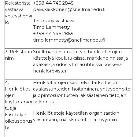
Rekisteristä
+358 44 746 2845
vastaava
paivi.kaikkonen@snellmanedu.fi
yhteyshenki
Tietosuojavastaava:
lö
Timo Lemmetty
+358 44 746 2865
timo.lemmetty@snellmanedu.fi
3. Rekisterin
Snellman-instituutti ry:n henkilötietojen
nimi
käsittelyä koulutuksissa, markkinoinnissa ja
asiakas- ja sidosryhmäsuhteissa koskeva
henkilörekisteri.
4.
Henkilötietojen käsittelyn tarkoitus on
Henkilötiet
asiakassuhteiden hoitaminen, yhteydenpito
ojen
ja opintosuoritusten lakisääteinen tietojen
käyttötarkoi
tallennus.
tus ja
Henkilötietoja käytetään organisaation
käsittelyn
viestintään, markkinointiin ja myyntiin.
oikeusperus
te