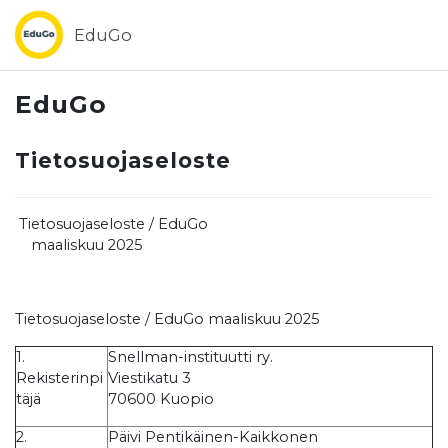
Siirry pääsisältöön
EduGo
EduGo
Tietosuojaseloste
Tietosuojaseloste / EduGo
maaliskuu 2025
Tietosuojaseloste / EduGo maaliskuu 2025
1.
Snellman-instituutti ry.
Rekisterinpi
Viestikatu 3
täjä
70600 Kuopio
2.
Päivi Pentikäinen-Kaikkonen