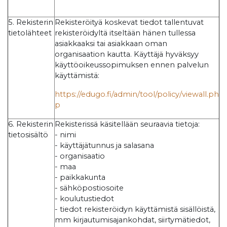
5. Rekisterin
Rekisteröityä koskevat tiedot tallentuvat
tietolähteet
rekisteröidyltä itseltään hänen tullessa
asiakkaaksi tai asiakkaan oman
organisaation kautta. Käyttäjä hyväksyy
käyttöoikeussopimuksen ennen palvelun
käyttämistä:
https://edugo.fi/admin/tool/policy/viewall.ph
p
6. Rekisterin
Rekisterissä käsitellään seuraavia tietoja:
tietosisältö
- nimi
- käyttäjätunnus ja salasana
- organisaatio
- maa
- paikkakunta
- sähköpostiosoite
- koulutustiedot
- tiedot rekisteröidyn käyttämistä sisällöistä,
mm kirjautumisajankohdat, siirtymätiedot,