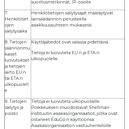
suoritusmerkinnät, IP-osoite
7.
Henkilötietojen säilytysajat määräytyvät
Henkilötiet
lainsäädännön perusteella
ojen
asiakkuussuhteen mukaisesti.
säilytysaika
8. Tietojen
Käyttäjätiedot ovat salassa pidettäviä.
säännönmu
Tietoja ei luovuteta EU:n ja ETA:n
kaiset
ulkopuolelle.
luovutukset
ja tietojen
siirto EU:n
tai ETA:n
ulkopuolell
e
9. Tietojen
Tietoja ei luovuteta ulkopuolisille.
säilytys ja
Poikkeuksen muodostavat Snellman-
poisto
instituutin asiakasorganisaatiot, jotka ovat
ostaneet EduGo:n käyttöönsä.
Asiakasorganisaation vastuuhenkilöille