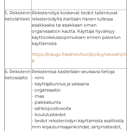
5. Rekisterin
Rekisteröityä koskevat tiedot tallentuvat
tietolähteet
rekisteröidyltä itseltään hänen tullessa
asiakkaaksi tai asiakkaan oman
organisaation kautta. Käyttäjä hyväksyy
käyttöoikeussopimuksen ennen palvelun
käyttämistä:
https://edugo.fi/admin/tool/policy/viewall.ph
p
6. Rekisterin
Rekisterissä käsitellään seuraavia tietoja:
tietosisältö
- nimi
- käyttäjätunnus ja salasana
- organisaatio
- maa
- paikkakunta
- sähköpostiosoite
- koulutustiedot
- tiedot rekisteröidyn käyttämistä sisällöistä,
mm kirjautumisajankohdat, siirtymätiedot,