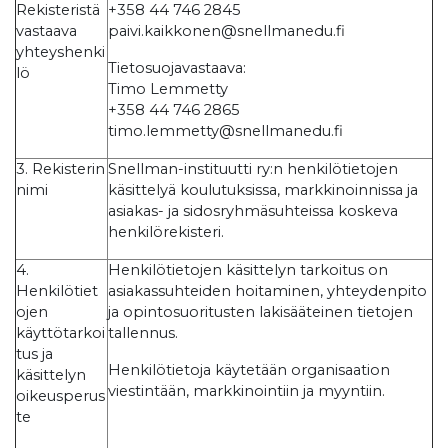
Rekisteristä
+358 44 746 2845
vastaava
paivi.kaikkonen@snellmanedu.fi
yhteyshenki
Tietosuojavastaava:
lö
Timo Lemmetty
+358 44 746 2865
timo.lemmetty@snellmanedu.fi
3. Rekisterin
Snellman-instituutti ry:n henkilötietojen
nimi
käsittelyä koulutuksissa, markkinoinnissa ja
asiakas- ja sidosryhmäsuhteissa koskeva
henkilörekisteri.
4.
Henkilötietojen käsittelyn tarkoitus on
Henkilötiet
asiakassuhteiden hoitaminen, yhteydenpito
ojen
ja opintosuoritusten lakisääteinen tietojen
käyttötarkoi
tallennus.
tus ja
Henkilötietoja käytetään organisaation
käsittelyn
viestintään, markkinointiin ja myyntiin.
oikeusperus
te