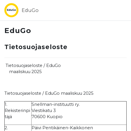
Siirry pääsisältöön
EduGo
EduGo
Tietosuojaseloste
Tietosuojaseloste / EduGo
maaliskuu 2025
Tietosuojaseloste / EduGo maaliskuu 2025
1.
Snellman-instituutti ry.
Rekisterinpi
Viestikatu 3
täjä
70600 Kuopio
2.
Päivi Pentikäinen-Kaikkonen