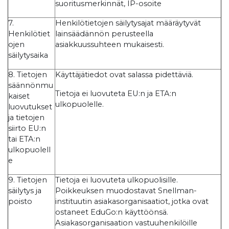
suoritusmerkinnät, IP-osoite
7.
Henkilötietojen säilytysajat määräytyvät
Henkilötiet
lainsäädännön perusteella
ojen
asiakkuussuhteen mukaisesti.
säilytysaika
8. Tietojen
Käyttäjätiedot ovat salassa pidettäviä.
säännönmu
Tietoja ei luovuteta EU:n ja ETA:n
kaiset
ulkopuolelle.
luovutukset
ja tietojen
siirto EU:n
tai ETA:n
ulkopuolell
e
9. Tietojen
Tietoja ei luovuteta ulkopuolisille.
säilytys ja
Poikkeuksen muodostavat Snellman-
poisto
instituutin asiakasorganisaatiot, jotka ovat
ostaneet EduGo:n käyttöönsä.
Asiakasorganisaation vastuuhenkilöille