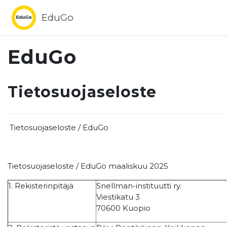
Siirry pääsisältöön
EduGo
EduGo
Tietosuojaseloste
Tietosuojaseloste / EduGo maal
Tietosuojaseloste / EduGo maaliskuu 2025
1. Rekisterinpitäjä
Snellman-instituutti ry.
Viestikatu 3
70600 Kuopio