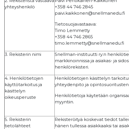
2. Rekisteristä vastaava
Päivi Pentikäinen-Kaikkonen
yhteyshenkilö
+358 44 746 2845
paivi.kaikkonen@snellmanedu.fi
Tietosuojavastaava:
Timo Lemmetty
+358 44 746 2865
timo.lemmetty@snellmanedu.fi
3. Rekisterin nimi
Snellman-instituutti ry:n henkilötie
markkinoinnissa ja asiakas- ja si
henkilörekisteri.
4. Henkilötietojen
Henkilötietojen käsittelyn tarkoit
käyttötarkoitus ja
yhteydenpito ja opintosuoritusten 
käsittelyn
Henkilötietoja käytetään organisaat
oikeusperuste
myyntiin.
5. Rekisterin
Rekisteröityä koskevat tiedot talle
tietolähteet
hänen tullessa asiakkaaksi tai asi