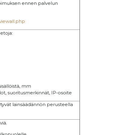
opimuksen ennen palvelun
/viewall.php
ietoja:
sisällöistä, mm
dot, suoritusmerkinnät, IP-osoite
ytyvät lainsäädännön perusteella
viä.
ulkopuolelle.