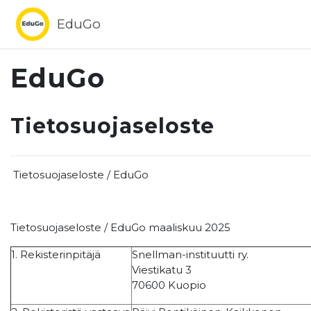
Siirry pääsisältöön
EduGo
EduGo
Tietosuojaseloste
Tietosuojaseloste / EduGo maal
Tietosuojaseloste / EduGo maaliskuu 2025
1. Rekisterinpitäjä
Snellman-instituutti ry.
Viestikatu 3
70600 Kuopio