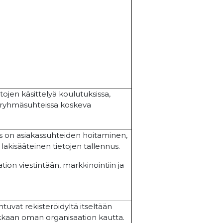
tojen käsittelyä koulutuksissa,
dosryhmäsuhteissa koskeva
us on asiakassuhteiden hoitaminen,
lakisääteinen tietojen tallennus.
ion viestintään, markkinointiin ja
ntuvat rekisteröidyltä itseltään
akkaan oman organisaation kautta.