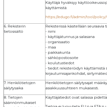
Käyttäjä hyväksyy käyttöoikeuss
käyttämistä:
https://edugo.fi/admin/tool/policy
6. Rekisterin
Rekisterissä käsitellään seuraavia t
tietosisältö
- nimi
- käyttäjätunnus ja salasana
- organisaatio
- maa
- paikkakunta
- sähköpostiosoite
- koulutustiedot
- tiedot rekisteröidyn käyttämistä 
kirjautumisajankohdat, siirtymätie
7. Henkilötietojen
Henkilötietojen säilytysajat määrä
säilytysaika
asiakkuussuhteen mukaisesti.
8. Tietojen
Käyttäjätiedot ovat salassa pidettä
säännönmukaiset
Tietoja ei luovuteta EU:n ja ETA:n 