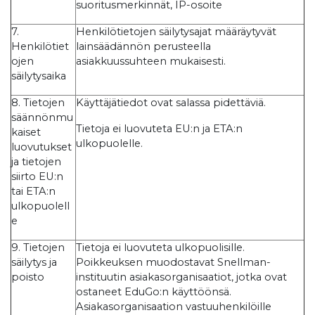
suoritusmerkinnät, IP-osoite
7.
Henkilötietojen säilytysajat määräytyvät
Henkilötiet
lainsäädännön perusteella
ojen
asiakkuussuhteen mukaisesti.
säilytysaika
8. Tietojen
Käyttäjätiedot ovat salassa pidettäviä.
säännönmu
Tietoja ei luovuteta EU:n ja ETA:n
kaiset
ulkopuolelle.
luovutukset
ja tietojen
siirto EU:n
tai ETA:n
ulkopuolell
e
9. Tietojen
Tietoja ei luovuteta ulkopuolisille.
säilytys ja
Poikkeuksen muodostavat Snellman-
poisto
instituutin asiakasorganisaatiot, jotka ovat
ostaneet EduGo:n käyttöönsä.
Asiakasorganisaation vastuuhenkilöille