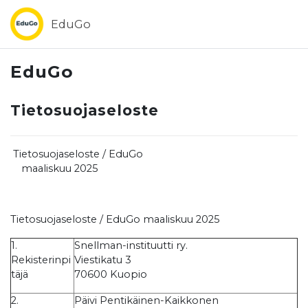
Siirry pääsisältöön
EduGo
EduGo
Tietosuojaseloste
Tietosuojaseloste / EduGo
maaliskuu 2025
Tietosuojaseloste / EduGo maaliskuu 2025
1.
Snellman-instituutti ry.
Rekisterinpi
Viestikatu 3
täjä
70600 Kuopio
2.
Päivi Pentikäinen-Kaikkonen