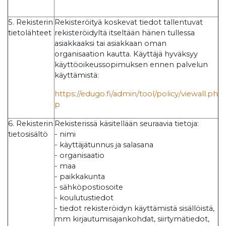
5. Rekisterin
Rekisteröityä koskevat tiedot tallentuvat
tietolähteet
rekisteröidyltä itseltään hänen tullessa
asiakkaaksi tai asiakkaan oman
organisaation kautta. Käyttäjä hyväksyy
käyttöoikeussopimuksen ennen palvelun
käyttämistä:
https://edugo.fi/admin/tool/policy/viewall.ph
p
6. Rekisterin
Rekisterissä käsitellään seuraavia tietoja:
tietosisältö
- nimi
- käyttäjätunnus ja salasana
- organisaatio
- maa
- paikkakunta
- sähköpostiosoite
- koulutustiedot
- tiedot rekisteröidyn käyttämistä sisällöistä,
mm kirjautumisajankohdat, siirtymätiedot,