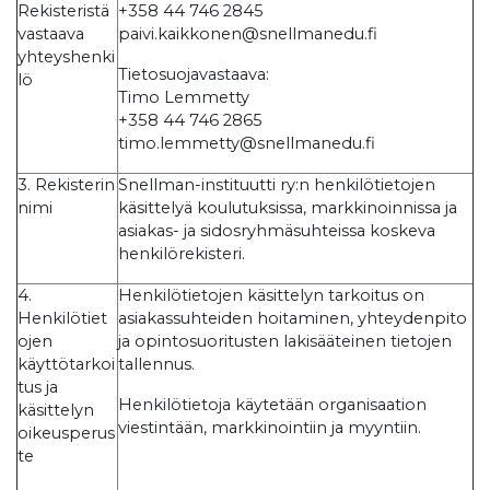
Rekisteristä
+358 44 746 2845
vastaava
paivi.kaikkonen@snellmanedu.fi
yhteyshenki
Tietosuojavastaava:
lö
Timo Lemmetty
+358 44 746 2865
timo.lemmetty@snellmanedu.fi
3. Rekisterin
Snellman-instituutti ry:n henkilötietojen
nimi
käsittelyä koulutuksissa, markkinoinnissa ja
asiakas- ja sidosryhmäsuhteissa koskeva
henkilörekisteri.
4.
Henkilötietojen käsittelyn tarkoitus on
Henkilötiet
asiakassuhteiden hoitaminen, yhteydenpito
ojen
ja opintosuoritusten lakisääteinen tietojen
käyttötarkoi
tallennus.
tus ja
Henkilötietoja käytetään organisaation
käsittelyn
viestintään, markkinointiin ja myyntiin.
oikeusperus
te