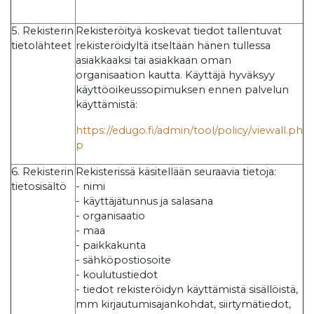
5. Rekisterin
Rekisteröityä koskevat tiedot tallentuvat
tietolähteet
rekisteröidyltä itseltään hänen tullessa
asiakkaaksi tai asiakkaan oman
organisaation kautta. Käyttäjä hyväksyy
käyttöoikeussopimuksen ennen palvelun
käyttämistä:
https://edugo.fi/admin/tool/policy/viewall.ph
p
6. Rekisterin
Rekisterissä käsitellään seuraavia tietoja:
tietosisältö
- nimi
- käyttäjätunnus ja salasana
- organisaatio
- maa
- paikkakunta
- sähköpostiosoite
- koulutustiedot
- tiedot rekisteröidyn käyttämistä sisällöistä,
mm kirjautumisajankohdat, siirtymätiedot,