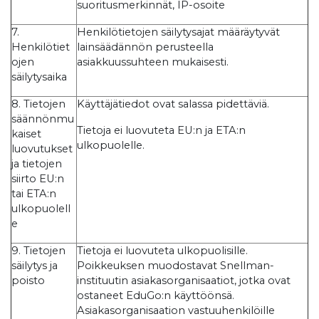
suoritusmerkinnät, IP-osoite
7.
Henkilötietojen säilytysajat määräytyvät
Henkilötiet
lainsäädännön perusteella
ojen
asiakkuussuhteen mukaisesti.
säilytysaika
8. Tietojen
Käyttäjätiedot ovat salassa pidettäviä.
säännönmu
Tietoja ei luovuteta EU:n ja ETA:n
kaiset
ulkopuolelle.
luovutukset
ja tietojen
siirto EU:n
tai ETA:n
ulkopuolell
e
9. Tietojen
Tietoja ei luovuteta ulkopuolisille.
säilytys ja
Poikkeuksen muodostavat Snellman-
poisto
instituutin asiakasorganisaatiot, jotka ovat
ostaneet EduGo:n käyttöönsä.
Asiakasorganisaation vastuuhenkilöille