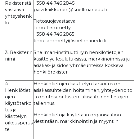
Rekisteristä
+358 44 746 2845
vastaava
paivi.kaikkonen@snellmanedu.fi
yhteyshenki
Tietosuojavastaava:
lö
Timo Lemmetty
+358 44 746 2865
timo.lemmetty@snellmanedu.fi
3. Rekisterin
Snellman-instituutti ry:n henkilötietojen
nimi
käsittelyä koulutuksissa, markkinoinnissa ja
asiakas- ja sidosryhmäsuhteissa koskeva
henkilörekisteri.
4.
Henkilötietojen käsittelyn tarkoitus on
Henkilötiet
asiakassuhteiden hoitaminen, yhteydenpito
ojen
ja opintosuoritusten lakisääteinen tietojen
käyttötarkoi
tallennus.
tus ja
Henkilötietoja käytetään organisaation
käsittelyn
viestintään, markkinointiin ja myyntiin.
oikeusperus
te