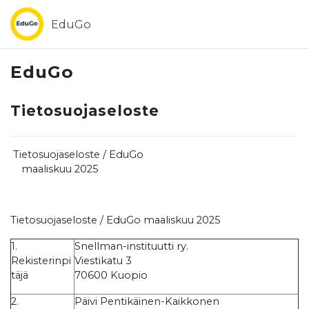
Siirry pääsisältöön
EduGo
EduGo
Tietosuojaseloste
Tietosuojaseloste / EduGo
maaliskuu 2025
Tietosuojaseloste / EduGo maaliskuu 2025
1.
Snellman-instituutti ry.
Rekisterinpi
Viestikatu 3
täjä
70600 Kuopio
2.
Päivi Pentikäinen-Kaikkonen