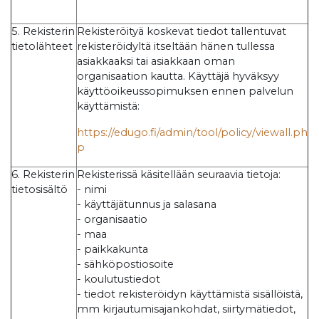
5. Rekisterin
Rekisteröityä koskevat tiedot tallentuvat
tietolähteet
rekisteröidyltä itseltään hänen tullessa
asiakkaaksi tai asiakkaan oman
organisaation kautta. Käyttäjä hyväksyy
käyttöoikeussopimuksen ennen palvelun
käyttämistä:
https://edugo.fi/admin/tool/policy/viewall.ph
p
6. Rekisterin
Rekisterissä käsitellään seuraavia tietoja:
tietosisältö
- nimi
- käyttäjätunnus ja salasana
- organisaatio
- maa
- paikkakunta
- sähköpostiosoite
- koulutustiedot
- tiedot rekisteröidyn käyttämistä sisällöistä,
mm kirjautumisajankohdat, siirtymätiedot,