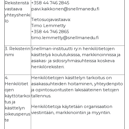
Rekisteristä
+358 44 746 2845
vastaava
paivi.kaikkonen@snellmanedu.fi
yhteyshenki
Tietosuojavastaava:
lö
Timo Lemmetty
+358 44 746 2865
timo.lemmetty@snellmanedu.fi
3. Rekisterin
Snellman-instituutti ry:n henkilötietojen
nimi
käsittelyä koulutuksissa, markkinoinnissa ja
asiakas- ja sidosryhmäsuhteissa koskeva
henkilörekisteri.
4.
Henkilötietojen käsittelyn tarkoitus on
Henkilötiet
asiakassuhteiden hoitaminen, yhteydenpito
ojen
ja opintosuoritusten lakisääteinen tietojen
käyttötarkoi
tallennus.
tus ja
Henkilötietoja käytetään organisaation
käsittelyn
viestintään, markkinointiin ja myyntiin.
oikeusperus
te