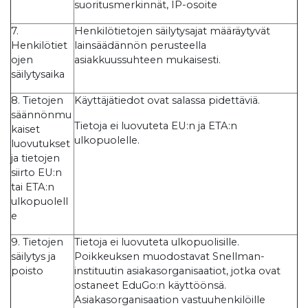
suoritusmerkinnät, IP-osoite
7.
Henkilötietojen säilytysajat määräytyvät
Henkilötiet
lainsäädännön perusteella
ojen
asiakkuussuhteen mukaisesti.
säilytysaika
8. Tietojen
Käyttäjätiedot ovat salassa pidettäviä.
säännönmu
Tietoja ei luovuteta EU:n ja ETA:n
kaiset
ulkopuolelle.
luovutukset
ja tietojen
siirto EU:n
tai ETA:n
ulkopuolell
e
9. Tietojen
Tietoja ei luovuteta ulkopuolisille.
säilytys ja
Poikkeuksen muodostavat Snellman-
poisto
instituutin asiakasorganisaatiot, jotka ovat
ostaneet EduGo:n käyttöönsä.
Asiakasorganisaation vastuuhenkilöille