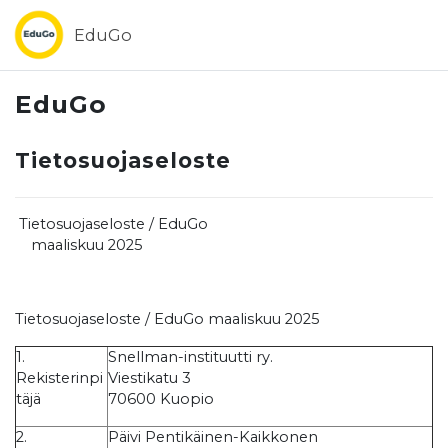
Siirry pääsisältöön
EduGo
EduGo
Tietosuojaseloste
Tietosuojaseloste / EduGo
maaliskuu 2025
Tietosuojaseloste / EduGo maaliskuu 2025
1.
Snellman-instituutti ry.
Rekisterinpi
Viestikatu 3
täjä
70600 Kuopio
2.
Päivi Pentikäinen-Kaikkonen