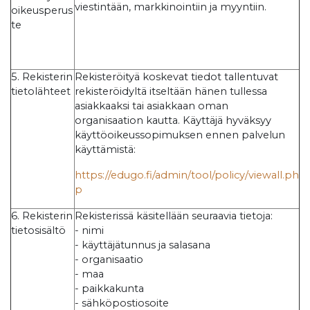
viestintään, markkinointiin ja myyntiin.
oikeusperus
te
5. Rekisterin
Rekisteröityä koskevat tiedot tallentuvat
tietolähteet
rekisteröidyltä itseltään hänen tullessa
asiakkaaksi tai asiakkaan oman
organisaation kautta. Käyttäjä hyväksyy
käyttöoikeussopimuksen ennen palvelun
käyttämistä:
https://edugo.fi/admin/tool/policy/viewall.ph
p
6. Rekisterin
Rekisterissä käsitellään seuraavia tietoja:
tietosisältö
- nimi
- käyttäjätunnus ja salasana
- organisaatio
- maa
- paikkakunta
- sähköpostiosoite