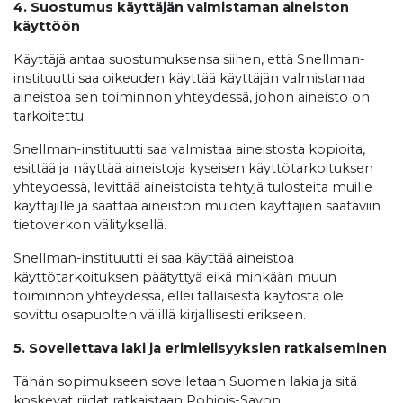
4. Suostumus käyttäjän valmistaman aineiston
käyttöön
Käyttäjä antaa suostumuksensa siihen, että Snellman-
instituutti saa oikeuden käyttää käyttäjän valmistamaa
aineistoa sen toiminnon yhteydessä, johon aineisto on
tarkoitettu.
Snellman-instituutti saa valmistaa aineistosta kopioita,
esittää ja näyttää aineistoja kyseisen käyttötarkoituksen
yhteydessä, levittää aineistoista tehtyjä tulosteita muille
käyttäjille ja saattaa aineiston muiden käyttäjien saataviin
tietoverkon välityksellä.
Snellman-instituutti ei saa käyttää aineistoa
käyttötarkoituksen päätyttyä eikä minkään muun
toiminnon yhteydessä, ellei tällaisesta käytöstä ole
sovittu osapuolten välillä kirjallisesti erikseen.
5. Sovellettava laki ja erimielisyyksien ratkaiseminen
Tähän sopimukseen sovelletaan Suomen lakia ja sitä
koskevat riidat ratkaistaan Pohjois-Savon