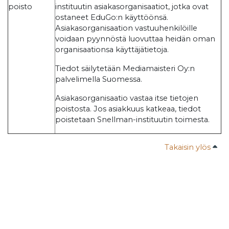
poisto
instituutin asiakasorganisaatiot, jotka ovat
ostaneet EduGo:n käyttöönsä.
Asiakasorganisaation vastuuhenkilöille
voidaan pyynnöstä luovuttaa heidän oman
organisaationsa käyttäjätietoja.
Tiedot säilytetään Mediamaisteri Oy:n
palvelimella Suomessa.
Asiakasorganisaatio vastaa itse tietojen
poistosta. Jos asiakkuus katkeaa, tiedot
poistetaan Snellman-instituutin toimesta.
Takaisin ylös