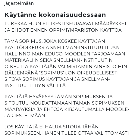
järjestelmään.
Käytänne kokonaisuudessaan
LUKEKAA HUOLELLISESTI SEURAAVAT MÄÄRÄYKSET
JA EHDOT ENNEN OPPIMIYMPÄRISTÖN KÄYTTÖÄ.
TÄMÄ SOPIMUS, JOKA KOSKEE KÄYTTÄJÄN
KÄYTTÖOIKEUKSIA SNELLMAN-INSTITUUTTI RY:N
HALLINNOIMAN EDUGO-MOODLEN TARJOAMAAN
MATERIAALIIN SEKÄ SNELLMAN-INSTITUUTIN
OIKEUTTA KÄYTTÄJÄN VALMISTAMIIN AINEISTOIHIN
(JÄLJEMPÄNÄ "SOPIMUS"), ON OIKEUDELLISESTI
SITOVA SOPIMUS KÄYTTÄJÄN JA SNELLMAN-
INSTITUUTTI RY:N VÄLILLÄ.
KÄYTTÄJÄ HYVÄKSYY TÄMÄN SOPIMUKSEN JA
SITOUTUU NOUDATTAMAAN TÄMÄN SOPIMUKSEN
MÄÄRÄYKSIÄ JA EHTOJA KIRJAUTUMALLA MOODLE-
JÄRJESTELMÄÄN.
JOS KÄYTTÄJÄ EI HALUA SITOUA TÄHÄN
SOPIMUKSEEN, HÄNEN TULEE OTTAA VÄLITTÖMÄSTI