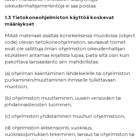
oikeudenhaltijamerkintöjä ei saa poistaa.
1.3 Tietokoneohjelmiston käyttöä koskevat
määräykset
Mikäli materiaali sisältää konekielisessä muodossa (object
code) olevan tietokoneohjelmiston, seuraavat toimet
eivät ole sallittuja ilman ohjelmiston oikeudenhaltijan
etukäteen antamaa kirjallista lupaa, paitsi siltä osin kuin
pakottava lainsäädäntö sen mahdollistaa:
(a) ohjelman kääntäminen lähdekielelle tai ohjelmiston
purkaminen/muuttaminen ihmiselle tulkittavaan
muotoon,
(b) ohjelmiston muuttaminen, uusien versioiden tai
johdannaisteosten luominen,
(c) ohjelmiston yhdistäminen muuhun ohjelmistoon,
(d) ohjelmiston alilisensiointi, vuokraus,
vuokrasopimuksen tekeminen, lainaus tai ohjelmiston tai