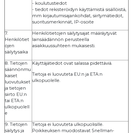
- koulutustiedot
- tiedot rekisteröidyn käyttämistä sisällöistä,
mm kirjautumisajankohdat, siirtymätiedot,
suoritusmerkinnät, IP-osoite
7.
Henkilötietojen säilytysajat määräytyvät
Henkilötiet
lainsäädännön perusteella
ojen
asiakkuussuhteen mukaisesti.
säilytysaika
8. Tietojen
Käyttäjätiedot ovat salassa pidettäviä.
säännönmu
Tietoja ei luovuteta EU:n ja ETA:n
kaiset
ulkopuolelle.
luovutukset
ja tietojen
siirto EU:n
tai ETA:n
ulkopuolell
e
9. Tietojen
Tietoja ei luovuteta ulkopuolisille.
säilytys ja
Poikkeuksen muodostavat Snellman-