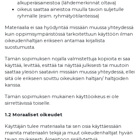
alkuperäisaineistoa (lähdemerkinnät oltava)
oikeus saattaa aineistoa muulla tavoin suljetulle
ryhmälle (esim. ryhmätyötilanteissa)
Materiaalia ei saa hyödyntää missään muussa yhteydessä
kuin oppimisympäristössä tarkoitettuun käyttöön ilman
oikeudenhaltijan erikseen antamaa kirjallista
suostumusta.
Tämän sopimuksen nojalla valmistettuja kopioita ei saa
käyttää, levittää, esittää tai näyttää julkisesti tai muutoin
saattaa yleisön saataviin missään muussa yhteydessä, ellei
siitä ole erikseen sovittu oikeuksien haltijan/ haltijoiden
kanssa.
Tämän sopimuksen mukainen käyttöoikeus ei ole
siirrettävissä toiselle.
1.2 Moraaliset oikeudet
Käyttäjän tulee materiaalia tai sen osia käyttäessään
mainita materiaalin tekijä ja muut oikeudenhaltijat hyvän
tavan mukaisesti. Aineistoon sisällytettyjä