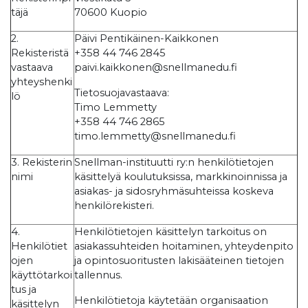
täjä
70600 Kuopio
2.
Päivi Pentikäinen-Kaikkonen
Rekisteristä
+358 44 746 2845
vastaava
paivi.kaikkonen@snellmanedu.fi
yhteyshenki
Tietosuojavastaava:
lö
Timo Lemmetty
+358 44 746 2865
timo.lemmetty@snellmanedu.fi
3. Rekisterin
Snellman-instituutti ry:n henkilötietojen
nimi
käsittelyä koulutuksissa, markkinoinnissa ja
asiakas- ja sidosryhmäsuhteissa koskeva
henkilörekisteri.
4.
Henkilötietojen käsittelyn tarkoitus on
Henkilötiet
asiakassuhteiden hoitaminen, yhteydenpito
ojen
ja opintosuoritusten lakisääteinen tietojen
käyttötarkoi
tallennus.
tus ja
Henkilötietoja käytetään organisaation
käsittelyn