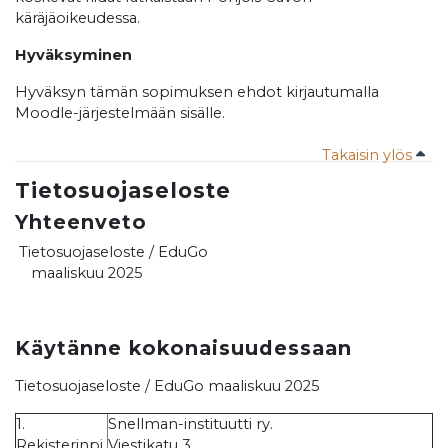
käräjäoikeudessa.
Hyväksyminen
Hyväksyn tämän sopimuksen ehdot kirjautumalla
Moodle-järjestelmään sisälle.
Takaisin ylös
Tietosuojaseloste
Yhteenveto
Tietosuojaseloste / EduGo
maaliskuu 2025
Käytänne kokonaisuudessaan
Tietosuojaseloste / EduGo maaliskuu 2025
1.
Snellman-instituutti ry.
Rekisterinpi
Viestikatu 3