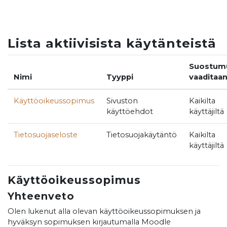
Siirry pääsisältöön
Lista aktiivisista käytänteistä
Suostum
Nimi
Tyyppi
vaaditaa
Käyttöoikeussopimus
Sivuston
Kaikilta
käyttöehdot
käyttäjiltä
Tietosuojaseloste
Tietosuojakäytäntö
Kaikilta
käyttäjiltä
Käyttöoikeussopimus
Yhteenveto
Olen lukenut alla olevan käyttöoikeussopimuksen ja
hyväksyn sopimuksen kirjautumalla Moodle