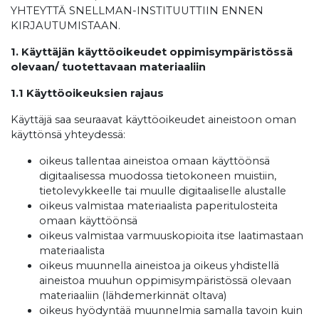
YHTEYTTÄ SNELLMAN-INSTITUUTTIIN ENNEN
KIRJAUTUMISTAAN.
1. Käyttäjän käyttöoikeudet oppimisympäristössä
olevaan/ tuotettavaan materiaaliin
1.1 Käyttöoikeuksien rajaus
Käyttäjä saa seuraavat käyttöoikeudet aineistoon oman
käyttönsä yhteydessä:
oikeus tallentaa aineistoa omaan käyttöönsä
digitaalisessa muodossa tietokoneen muistiin,
tietolevykkeelle tai muulle digitaaliselle alustalle
oikeus valmistaa materiaalista paperitulosteita
omaan käyttöönsä
oikeus valmistaa varmuuskopioita itse laatimastaan
materiaalista
oikeus muunnella aineistoa ja oikeus yhdistellä
aineistoa muuhun oppimisympäristössä olevaan
materiaaliin (lähdemerkinnät oltava)
oikeus hyödyntää muunnelmia samalla tavoin kuin