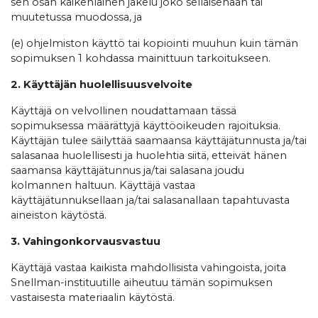
sen osan kaikenlainen jakelu joko sellaisenaan tai
muutetussa muodossa, ja
(e) ohjelmiston käyttö tai kopiointi muuhun kuin tämän
sopimuksen 1 kohdassa mainittuun tarkoitukseen.
2. Käyttäjän huolellisuusvelvoite
Käyttäjä on velvollinen noudattamaan tässä
sopimuksessa määrättyjä käyttöoikeuden rajoituksia.
Käyttäjän tulee säilyttää saamaansa käyttäjätunnusta ja/tai
salasanaa huolellisesti ja huolehtia siitä, etteivät hänen
saamansa käyttäjätunnus ja/tai salasana joudu
kolmannen haltuun. Käyttäjä vastaa
käyttäjätunnuksellaan ja/tai salasanallaan tapahtuvasta
aineiston käytöstä.
3. Vahingonkorvausvastuu
Käyttäjä vastaa kaikista mahdollisista vahingoista, joita
Snellman-instituutille aiheutuu tämän sopimuksen
vastaisesta materiaalin käytöstä.