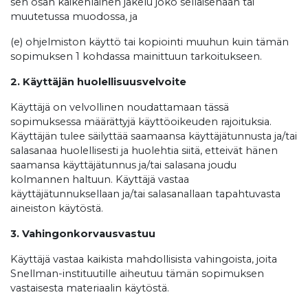
sen osan kaikenlainen jakelu joko sellaisenaan tai
muutetussa muodossa, ja
(e) ohjelmiston käyttö tai kopiointi muuhun kuin tämän
sopimuksen 1 kohdassa mainittuun tarkoitukseen.
2. Käyttäjän huolellisuusvelvoite
Käyttäjä on velvollinen noudattamaan tässä
sopimuksessa määrättyjä käyttöoikeuden rajoituksia.
Käyttäjän tulee säilyttää saamaansa käyttäjätunnusta ja/tai
salasanaa huolellisesti ja huolehtia siitä, etteivät hänen
saamansa käyttäjätunnus ja/tai salasana joudu
kolmannen haltuun. Käyttäjä vastaa
käyttäjätunnuksellaan ja/tai salasanallaan tapahtuvasta
aineiston käytöstä.
3. Vahingonkorvausvastuu
Käyttäjä vastaa kaikista mahdollisista vahingoista, joita
Snellman-instituutille aiheutuu tämän sopimuksen
vastaisesta materiaalin käytöstä.