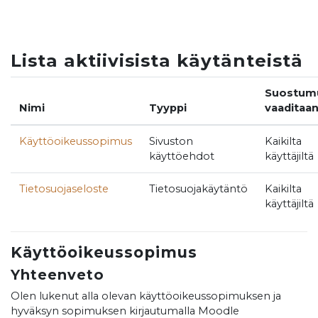
Siirry pääsisältöön
Lista aktiivisista käytänteistä
Suostum
Nimi
Tyyppi
vaaditaa
Käyttöoikeussopimus
Sivuston
Kaikilta
käyttöehdot
käyttäjiltä
Tietosuojaseloste
Tietosuojakäytäntö
Kaikilta
käyttäjiltä
Käyttöoikeussopimus
Yhteenveto
Olen lukenut alla olevan käyttöoikeussopimuksen ja
hyväksyn sopimuksen kirjautumalla Moodle