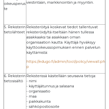
viestintään, markkinointiin ja myyntiin.
oikeusperus
te
5. Rekisterin
Rekisteröityä koskevat tiedot tallentuvat
tietolähteet
rekisteröidyltä itseltään hänen tullessa
asiakkaaksi tai asiakkaan oman
organisaation kautta. Käyttäjä hyväksyy
käyttöoikeussopimuksen ennen palvelun
käyttämistä:
https://edugo.fi/admin/tool/policy/viewall.ph
p
6. Rekisterin
Rekisterissä käsitellään seuraavia tietoja:
tietosisältö
- nimi
- käyttäjätunnus ja salasana
- organisaatio
- maa
- paikkakunta
- sähköpostiosoite