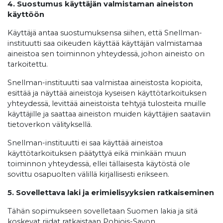
4. Suostumus käyttäjän valmistaman aineiston
käyttöön
Käyttäjä antaa suostumuksensa siihen, että Snellman-
instituutti saa oikeuden käyttää käyttäjän valmistamaa
aineistoa sen toiminnon yhteydessä, johon aineisto on
tarkoitettu.
Snellman-instituutti saa valmistaa aineistosta kopioita,
esittää ja näyttää aineistoja kyseisen käyttötarkoituksen
yhteydessä, levittää aineistoista tehtyjä tulosteita muille
käyttäjille ja saattaa aineiston muiden käyttäjien saataviin
tietoverkon välityksellä.
Snellman-instituutti ei saa käyttää aineistoa
käyttötarkoituksen päätyttyä eikä minkään muun
toiminnon yhteydessä, ellei tällaisesta käytöstä ole
sovittu osapuolten välillä kirjallisesti erikseen.
5. Sovellettava laki ja erimielisyyksien ratkaiseminen
Tähän sopimukseen sovelletaan Suomen lakia ja sitä
koskevat riidat ratkaistaan Pohjois-Savon