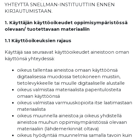
YHTEYTTÄ SNELLMAN-INSTITUUTTIIN ENNEN
KIRJAUTUMISTAAN.
1. Käyttäjän käyttöoikeudet oppimisympäristössä
olevaan/ tuotettavaan materiaaliin
1.1 Käyttöoikeuksien rajaus
Käyttäjä saa seuraavat käyttöoikeudet aineistoon oman
käyttönsä yhteydessä:
oikeus tallentaa aineistoa omaan käyttöönsä
digitaalisessa muodossa tietokoneen muistiin,
tietolevykkeelle tai muulle digitaaliselle alustalle
oikeus valmistaa materiaalista paperitulosteita
omaan käyttöönsä
oikeus valmistaa varmuuskopioita itse laatimastaan
materiaalista
oikeus muunnella aineistoa ja oikeus yhdistellä
aineistoa muuhun oppimisympäristössä olevaan
materiaaliin (lähdemerkinnät oltava)
oikeus hyödyntää muunnelmia samalla tavoin kuin