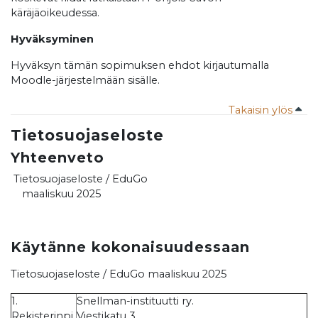
käräjäoikeudessa.
Hyväksyminen
Hyväksyn tämän sopimuksen ehdot kirjautumalla
Moodle-järjestelmään sisälle.
Takaisin ylös
Tietosuojaseloste
Yhteenveto
Tietosuojaseloste / EduGo
maaliskuu 2025
Käytänne kokonaisuudessaan
Tietosuojaseloste / EduGo maaliskuu 2025
1.
Snellman-instituutti ry.
Rekisterinpi
Viestikatu 3