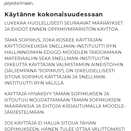
järjestelmään.
Käytänne kokonaisuudessaan
LUKEKAA HUOLELLISESTI SEURAAVAT MÄÄRÄYKSET
JA EHDOT ENNEN OPPIMIYMPÄRISTÖN KÄYTTÖÄ.
TÄMÄ SOPIMUS, JOKA KOSKEE KÄYTTÄJÄN
KÄYTTÖOIKEUKSIA SNELLMAN-INSTITUUTTI RY:N
HALLINNOIMAN EDUGO-MOODLEN TARJOAMAAN
MATERIAALIIN SEKÄ SNELLMAN-INSTITUUTIN
OIKEUTTA KÄYTTÄJÄN VALMISTAMIIN AINEISTOIHIN
(JÄLJEMPÄNÄ "SOPIMUS"), ON OIKEUDELLISESTI
SITOVA SOPIMUS KÄYTTÄJÄN JA SNELLMAN-
INSTITUUTTI RY:N VÄLILLÄ.
KÄYTTÄJÄ HYVÄKSYY TÄMÄN SOPIMUKSEN JA
SITOUTUU NOUDATTAMAAN TÄMÄN SOPIMUKSEN
MÄÄRÄYKSIÄ JA EHTOJA KIRJAUTUMALLA MOODLE-
JÄRJESTELMÄÄN.
JOS KÄYTTÄJÄ EI HALUA SITOUA TÄHÄN
SOPIMUKSEEN, HÄNEN TULEE OTTAA VÄLITTÖMÄSTI