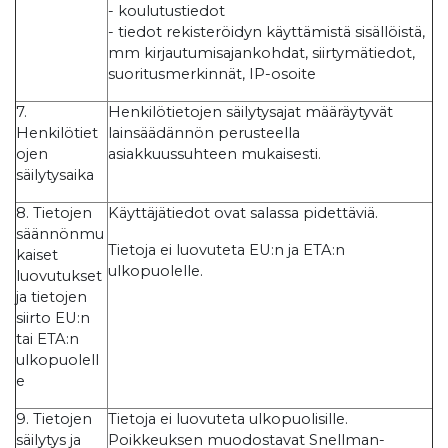
- koulutustiedot
- tiedot rekisteröidyn käyttämistä sisällöistä,
mm kirjautumisajankohdat, siirtymätiedot,
suoritusmerkinnät, IP-osoite
7.
Henkilötietojen säilytysajat määräytyvät
Henkilötiet
lainsäädännön perusteella
ojen
asiakkuussuhteen mukaisesti.
säilytysaika
8. Tietojen
Käyttäjätiedot ovat salassa pidettäviä.
säännönmu
Tietoja ei luovuteta EU:n ja ETA:n
kaiset
ulkopuolelle.
luovutukset
ja tietojen
siirto EU:n
tai ETA:n
ulkopuolell
e
9. Tietojen
Tietoja ei luovuteta ulkopuolisille.
säilytys ja
Poikkeuksen muodostavat Snellman-