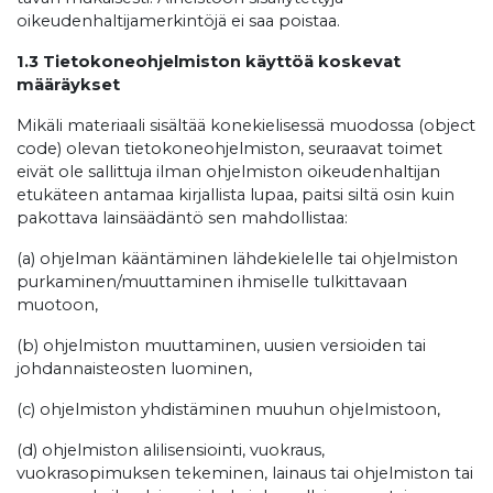
oikeudenhaltijamerkintöjä ei saa poistaa.
1.3 Tietokoneohjelmiston käyttöä koskevat
määräykset
Mikäli materiaali sisältää konekielisessä muodossa (object
code) olevan tietokoneohjelmiston, seuraavat toimet
eivät ole sallittuja ilman ohjelmiston oikeudenhaltijan
etukäteen antamaa kirjallista lupaa, paitsi siltä osin kuin
pakottava lainsäädäntö sen mahdollistaa:
(a) ohjelman kääntäminen lähdekielelle tai ohjelmiston
purkaminen/muuttaminen ihmiselle tulkittavaan
muotoon,
(b) ohjelmiston muuttaminen, uusien versioiden tai
johdannaisteosten luominen,
(c) ohjelmiston yhdistäminen muuhun ohjelmistoon,
(d) ohjelmiston alilisensiointi, vuokraus,
vuokrasopimuksen tekeminen, lainaus tai ohjelmiston tai