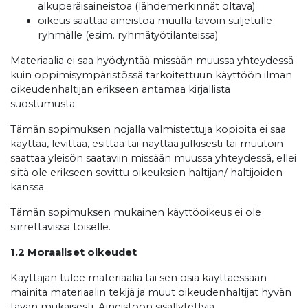
alkuperäisaineistoa (lähdemerkinnät oltava)
oikeus saattaa aineistoa muulla tavoin suljetulle
ryhmälle (esim. ryhmätyötilanteissa)
Materiaalia ei saa hyödyntää missään muussa yhteydessä
kuin oppimisympäristössä tarkoitettuun käyttöön ilman
oikeudenhaltijan erikseen antamaa kirjallista
suostumusta.
Tämän sopimuksen nojalla valmistettuja kopioita ei saa
käyttää, levittää, esittää tai näyttää julkisesti tai muutoin
saattaa yleisön saataviin missään muussa yhteydessä, ellei
siitä ole erikseen sovittu oikeuksien haltijan/ haltijoiden
kanssa.
Tämän sopimuksen mukainen käyttöoikeus ei ole
siirrettävissä toiselle.
1.2 Moraaliset oikeudet
Käyttäjän tulee materiaalia tai sen osia käyttäessään
mainita materiaalin tekijä ja muut oikeudenhaltijat hyvän
tavan mukaisesti. Aineistoon sisällytettyjä