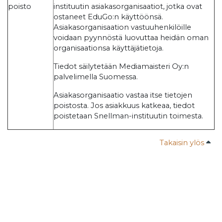
poisto
instituutin asiakasorganisaatiot, jotka ovat
ostaneet EduGo:n käyttöönsä.
Asiakasorganisaation vastuuhenkilöille
voidaan pyynnöstä luovuttaa heidän oman
organisaationsa käyttäjätietoja.
Tiedot säilytetään Mediamaisteri Oy:n
palvelimella Suomessa.
Asiakasorganisaatio vastaa itse tietojen
poistosta. Jos asiakkuus katkeaa, tiedot
poistetaan Snellman-instituutin toimesta.
Takaisin ylös