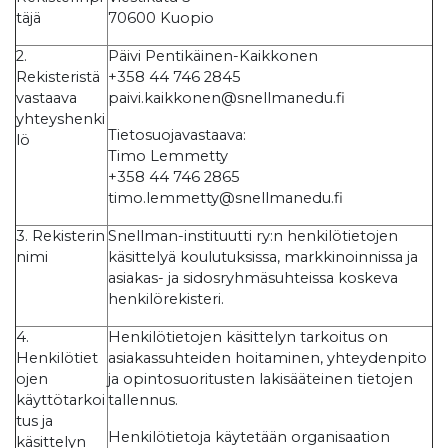
täjä
70600 Kuopio
2.
Päivi Pentikäinen-Kaikkonen
Rekisteristä
+358 44 746 2845
vastaava
paivi.kaikkonen@snellmanedu.fi
yhteyshenki
Tietosuojavastaava:
lö
Timo Lemmetty
+358 44 746 2865
timo.lemmetty@snellmanedu.fi
3. Rekisterin
Snellman-instituutti ry:n henkilötietojen
nimi
käsittelyä koulutuksissa, markkinoinnissa ja
asiakas- ja sidosryhmäsuhteissa koskeva
henkilörekisteri.
4.
Henkilötietojen käsittelyn tarkoitus on
Henkilötiet
asiakassuhteiden hoitaminen, yhteydenpito
ojen
ja opintosuoritusten lakisääteinen tietojen
käyttötarkoi
tallennus.
tus ja
Henkilötietoja käytetään organisaation
käsittelyn