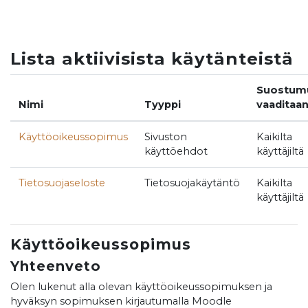
Siirry pääsisältöön
Lista aktiivisista käytänteistä
Suostum
Nimi
Tyyppi
vaaditaa
Käyttöoikeussopimus
Sivuston
Kaikilta
käyttöehdot
käyttäjiltä
Tietosuojaseloste
Tietosuojakäytäntö
Kaikilta
käyttäjiltä
Käyttöoikeussopimus
Yhteenveto
Olen lukenut alla olevan käyttöoikeussopimuksen ja
hyväksyn sopimuksen kirjautumalla Moodle