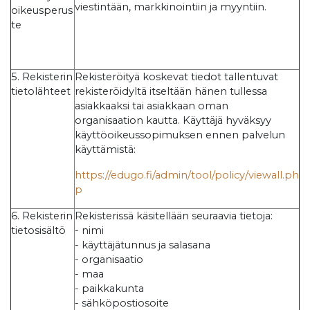
viestintään, markkinointiin ja myyntiin.
oikeusperus
te
5. Rekisterin
Rekisteröityä koskevat tiedot tallentuvat
tietolähteet
rekisteröidyltä itseltään hänen tullessa
asiakkaaksi tai asiakkaan oman
organisaation kautta. Käyttäjä hyväksyy
käyttöoikeussopimuksen ennen palvelun
käyttämistä:
https://edugo.fi/admin/tool/policy/viewall.ph
p
6. Rekisterin
Rekisterissä käsitellään seuraavia tietoja:
tietosisältö
- nimi
- käyttäjätunnus ja salasana
- organisaatio
- maa
- paikkakunta
- sähköpostiosoite