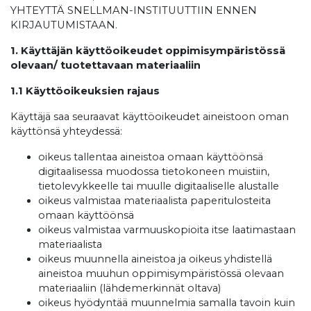
YHTEYTTÄ SNELLMAN-INSTITUUTTIIN ENNEN
KIRJAUTUMISTAAN.
1. Käyttäjän käyttöoikeudet oppimisympäristössä
olevaan/ tuotettavaan materiaaliin
1.1 Käyttöoikeuksien rajaus
Käyttäjä saa seuraavat käyttöoikeudet aineistoon oman
käyttönsä yhteydessä:
oikeus tallentaa aineistoa omaan käyttöönsä
digitaalisessa muodossa tietokoneen muistiin,
tietolevykkeelle tai muulle digitaaliselle alustalle
oikeus valmistaa materiaalista paperitulosteita
omaan käyttöönsä
oikeus valmistaa varmuuskopioita itse laatimastaan
materiaalista
oikeus muunnella aineistoa ja oikeus yhdistellä
aineistoa muuhun oppimisympäristössä olevaan
materiaaliin (lähdemerkinnät oltava)
oikeus hyödyntää muunnelmia samalla tavoin kuin