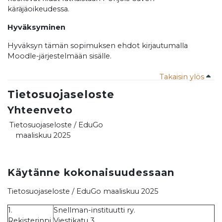
käräjäoikeudessa.
Hyväksyminen
Hyväksyn tämän sopimuksen ehdot kirjautumalla
Moodle-järjestelmään sisälle.
Takaisin ylös
Tietosuojaseloste
Yhteenveto
Tietosuojaseloste / EduGo
maaliskuu 2025
Käytänne kokonaisuudessaan
Tietosuojaseloste / EduGo maaliskuu 2025
1.
Snellman-instituutti ry.
Rekisterinpi
Viestikatu 3