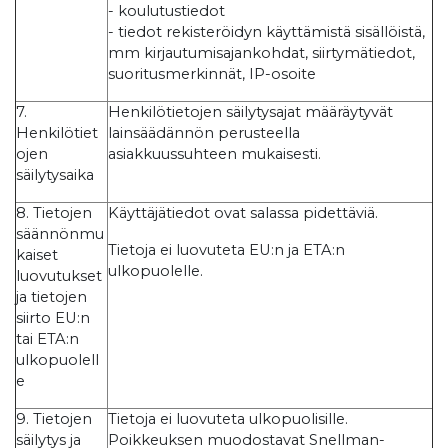
- koulutustiedot
- tiedot rekisteröidyn käyttämistä sisällöistä,
mm kirjautumisajankohdat, siirtymätiedot,
suoritusmerkinnät, IP-osoite
7.
Henkilötietojen säilytysajat määräytyvät
Henkilötiet
lainsäädännön perusteella
ojen
asiakkuussuhteen mukaisesti.
säilytysaika
8. Tietojen
Käyttäjätiedot ovat salassa pidettäviä.
säännönmu
Tietoja ei luovuteta EU:n ja ETA:n
kaiset
ulkopuolelle.
luovutukset
ja tietojen
siirto EU:n
tai ETA:n
ulkopuolell
e
9. Tietojen
Tietoja ei luovuteta ulkopuolisille.
säilytys ja
Poikkeuksen muodostavat Snellman-