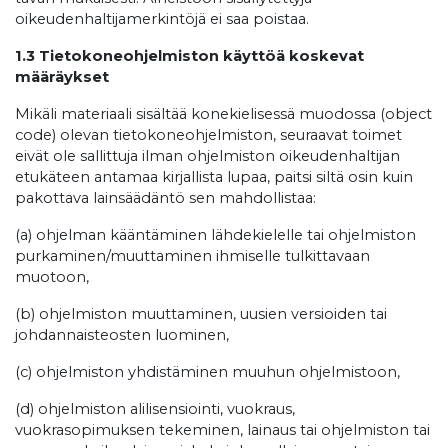
oikeudenhaltijamerkintöjä ei saa poistaa.
1.3 Tietokoneohjelmiston käyttöä koskevat
määräykset
Mikäli materiaali sisältää konekielisessä muodossa (object
code) olevan tietokoneohjelmiston, seuraavat toimet
eivät ole sallittuja ilman ohjelmiston oikeudenhaltijan
etukäteen antamaa kirjallista lupaa, paitsi siltä osin kuin
pakottava lainsäädäntö sen mahdollistaa:
(a) ohjelman kääntäminen lähdekielelle tai ohjelmiston
purkaminen/muuttaminen ihmiselle tulkittavaan
muotoon,
(b) ohjelmiston muuttaminen, uusien versioiden tai
johdannaisteosten luominen,
(c) ohjelmiston yhdistäminen muuhun ohjelmistoon,
(d) ohjelmiston alilisensiointi, vuokraus,
vuokrasopimuksen tekeminen, lainaus tai ohjelmiston tai