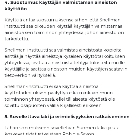
4. Suostumus käyttäjän valmistaman aineiston
käyttöön
Käyttäjä antaa suostumuksensa siihen, että Snellman-
instituutti saa oikeuden käyttää käyttäjän valmistamaa
aineistoa sen toiminnon yhteydessä, johon aineisto on
tarkoitettu.
Snellman-instituutti saa valmistaa aineistosta kopioita,
esittää ja näyttää aineistoja kyseisen käyttötarkoituksen
yhteydessä, levittää aineistoista tehtyjä tulosteita muille
käyttäjille ja saattaa aineiston muiden käyttäjien saataviin
tietoverkon välityksellä.
Snellman-instituutti ei saa käyttää aineistoa
käyttötarkoituksen päätyttyä eikä minkään muun
toiminnon yhteydessä, ellei tällaisesta käytöstä ole
sovittu osapuolten välillä kirjallisesti erikseen.
5. Sovellettava laki ja erimielisyyksien ratkaiseminen
Tähän sopimukseen sovelletaan Suomen lakia ja sitä
koskevat riidat ratkaistaan Pohjois-Savon