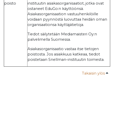
poisto
instituutin asiakasorganisaatiot, jotka ovat
ostaneet EduGo:n käyttöönsä.
Asiakasorganisaation vastuuhenkilöille
voidaan pyynnöstä luovuttaa heidän oman
organisaationsa käyttäjätietoja.
Tiedot säilytetään Mediamaisteri Oy:n
palvelimella Suomessa.
Asiakasorganisaatio vastaa itse tietojen
poistosta. Jos asiakkuus katkeaa, tiedot
poistetaan Snellman-instituutin toimesta.
Takaisin ylös