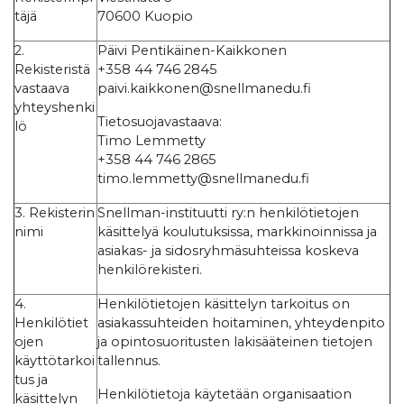
täjä
70600 Kuopio
2.
Päivi Pentikäinen-Kaikkonen
Rekisteristä
+358 44 746 2845
vastaava
paivi.kaikkonen@snellmanedu.fi
yhteyshenki
Tietosuojavastaava:
lö
Timo Lemmetty
+358 44 746 2865
timo.lemmetty@snellmanedu.fi
3. Rekisterin
Snellman-instituutti ry:n henkilötietojen
nimi
käsittelyä koulutuksissa, markkinoinnissa ja
asiakas- ja sidosryhmäsuhteissa koskeva
henkilörekisteri.
4.
Henkilötietojen käsittelyn tarkoitus on
Henkilötiet
asiakassuhteiden hoitaminen, yhteydenpito
ojen
ja opintosuoritusten lakisääteinen tietojen
käyttötarkoi
tallennus.
tus ja
Henkilötietoja käytetään organisaation
käsittelyn