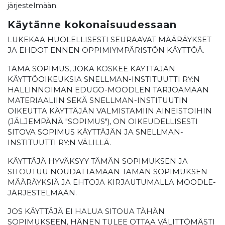
järjestelmään.
Käytänne kokonaisuudessaan
LUKEKAA HUOLELLISESTI SEURAAVAT MÄÄRÄYKSET
JA EHDOT ENNEN OPPIMIYMPÄRISTÖN KÄYTTÖÄ.
TÄMÄ SOPIMUS, JOKA KOSKEE KÄYTTÄJÄN
KÄYTTÖOIKEUKSIA SNELLMAN-INSTITUUTTI RY:N
HALLINNOIMAN EDUGO-MOODLEN TARJOAMAAN
MATERIAALIIN SEKÄ SNELLMAN-INSTITUUTIN
OIKEUTTA KÄYTTÄJÄN VALMISTAMIIN AINEISTOIHIN
(JÄLJEMPÄNÄ "SOPIMUS"), ON OIKEUDELLISESTI
SITOVA SOPIMUS KÄYTTÄJÄN JA SNELLMAN-
INSTITUUTTI RY:N VÄLILLÄ.
KÄYTTÄJÄ HYVÄKSYY TÄMÄN SOPIMUKSEN JA
SITOUTUU NOUDATTAMAAN TÄMÄN SOPIMUKSEN
MÄÄRÄYKSIÄ JA EHTOJA KIRJAUTUMALLA MOODLE-
JÄRJESTELMÄÄN.
JOS KÄYTTÄJÄ EI HALUA SITOUA TÄHÄN
SOPIMUKSEEN, HÄNEN TULEE OTTAA VÄLITTÖMÄSTI