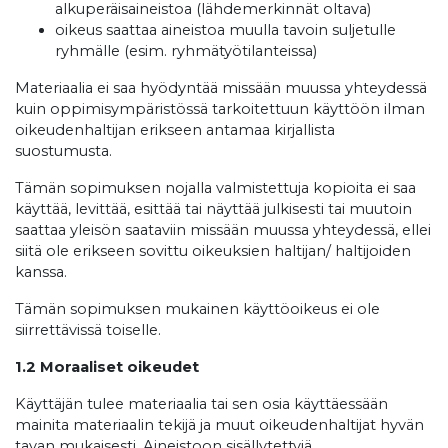
alkuperäisaineistoa (lähdemerkinnät oltava)
oikeus saattaa aineistoa muulla tavoin suljetulle
ryhmälle (esim. ryhmätyötilanteissa)
Materiaalia ei saa hyödyntää missään muussa yhteydessä
kuin oppimisympäristössä tarkoitettuun käyttöön ilman
oikeudenhaltijan erikseen antamaa kirjallista
suostumusta.
Tämän sopimuksen nojalla valmistettuja kopioita ei saa
käyttää, levittää, esittää tai näyttää julkisesti tai muutoin
saattaa yleisön saataviin missään muussa yhteydessä, ellei
siitä ole erikseen sovittu oikeuksien haltijan/ haltijoiden
kanssa.
Tämän sopimuksen mukainen käyttöoikeus ei ole
siirrettävissä toiselle.
1.2 Moraaliset oikeudet
Käyttäjän tulee materiaalia tai sen osia käyttäessään
mainita materiaalin tekijä ja muut oikeudenhaltijat hyvän
tavan mukaisesti. Aineistoon sisällytettyjä