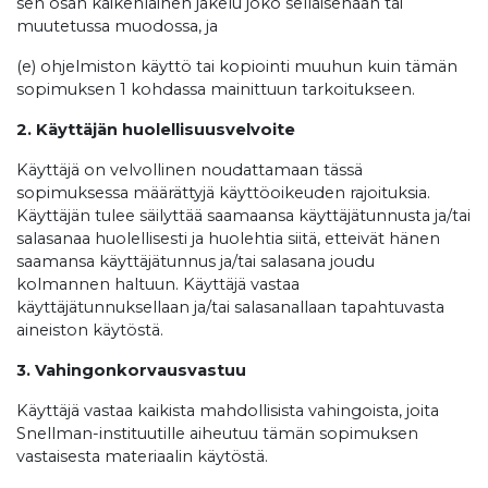
sen osan kaikenlainen jakelu joko sellaisenaan tai
muutetussa muodossa, ja
(e) ohjelmiston käyttö tai kopiointi muuhun kuin tämän
sopimuksen 1 kohdassa mainittuun tarkoitukseen.
2. Käyttäjän huolellisuusvelvoite
Käyttäjä on velvollinen noudattamaan tässä
sopimuksessa määrättyjä käyttöoikeuden rajoituksia.
Käyttäjän tulee säilyttää saamaansa käyttäjätunnusta ja/tai
salasanaa huolellisesti ja huolehtia siitä, etteivät hänen
saamansa käyttäjätunnus ja/tai salasana joudu
kolmannen haltuun. Käyttäjä vastaa
käyttäjätunnuksellaan ja/tai salasanallaan tapahtuvasta
aineiston käytöstä.
3. Vahingonkorvausvastuu
Käyttäjä vastaa kaikista mahdollisista vahingoista, joita
Snellman-instituutille aiheutuu tämän sopimuksen
vastaisesta materiaalin käytöstä.