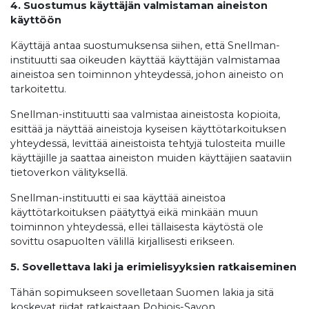
4. Suostumus käyttäjän valmistaman aineiston
käyttöön
Käyttäjä antaa suostumuksensa siihen, että Snellman-
instituutti saa oikeuden käyttää käyttäjän valmistamaa
aineistoa sen toiminnon yhteydessä, johon aineisto on
tarkoitettu.
Snellman-instituutti saa valmistaa aineistosta kopioita,
esittää ja näyttää aineistoja kyseisen käyttötarkoituksen
yhteydessä, levittää aineistoista tehtyjä tulosteita muille
käyttäjille ja saattaa aineiston muiden käyttäjien saataviin
tietoverkon välityksellä.
Snellman-instituutti ei saa käyttää aineistoa
käyttötarkoituksen päätyttyä eikä minkään muun
toiminnon yhteydessä, ellei tällaisesta käytöstä ole
sovittu osapuolten välillä kirjallisesti erikseen.
5. Sovellettava laki ja erimielisyyksien ratkaiseminen
Tähän sopimukseen sovelletaan Suomen lakia ja sitä
koskevat riidat ratkaistaan Pohjois-Savon