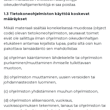
oikeudenhaltijamerkintöjä ei saa poistaa.
1.3 Tietokoneohjelmiston käyttöä koskevat
määräykset
Mikäli materiaali sisältää konekielisessä muodossa (object
code) olevan tietokoneohjelmiston, seuraavat toimet
eivät ole sallittuja ilman ohjelmiston oikeudenhaltijan
etukäteen antamaa kirjallista lupaa, paitsi siltä osin kuin
pakottava lainsäädäntö sen mahdollistaa:
(a) ohjelman kääntäminen lähdekielelle tai ohjelmiston
purkaminen/muuttaminen ihmiselle tulkittavaan
muotoon,
(b) ohjelmiston muuttaminen, uusien versioiden tai
johdannaisteosten luominen,
(c) ohjelmiston yhdistäminen muuhun ohjelmistoon,
(d) ohjelmiston alilisensiointi, vuokraus,
vuokrasopimuksen tekeminen, lainaus tai ohjelmiston tai