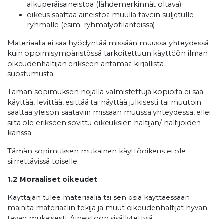
alkuperäisaineistoa (lähdemerkinnät oltava)
oikeus saattaa aineistoa muulla tavoin suljetulle
ryhmälle (esim. ryhmätyötilanteissa)
Materiaalia ei saa hyödyntää missään muussa yhteydessä
kuin oppimisympäristössä tarkoitettuun käyttöön ilman
oikeudenhaltijan erikseen antamaa kirjallista
suostumusta.
Tämän sopimuksen nojalla valmistettuja kopioita ei saa
käyttää, levittää, esittää tai näyttää julkisesti tai muutoin
saattaa yleisön saataviin missään muussa yhteydessä, ellei
siitä ole erikseen sovittu oikeuksien haltijan/ haltijoiden
kanssa.
Tämän sopimuksen mukainen käyttöoikeus ei ole
siirrettävissä toiselle.
1.2 Moraaliset oikeudet
Käyttäjän tulee materiaalia tai sen osia käyttäessään
mainita materiaalin tekijä ja muut oikeudenhaltijat hyvän
tavan mukaisesti. Aineistoon sisällytettyjä