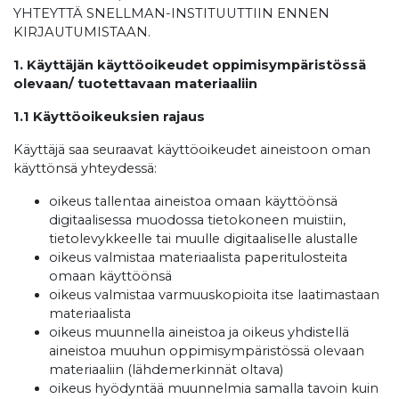
YHTEYTTÄ SNELLMAN-INSTITUUTTIIN ENNEN
KIRJAUTUMISTAAN.
1. Käyttäjän käyttöoikeudet oppimisympäristössä
olevaan/ tuotettavaan materiaaliin
1.1 Käyttöoikeuksien rajaus
Käyttäjä saa seuraavat käyttöoikeudet aineistoon oman
käyttönsä yhteydessä:
oikeus tallentaa aineistoa omaan käyttöönsä
digitaalisessa muodossa tietokoneen muistiin,
tietolevykkeelle tai muulle digitaaliselle alustalle
oikeus valmistaa materiaalista paperitulosteita
omaan käyttöönsä
oikeus valmistaa varmuuskopioita itse laatimastaan
materiaalista
oikeus muunnella aineistoa ja oikeus yhdistellä
aineistoa muuhun oppimisympäristössä olevaan
materiaaliin (lähdemerkinnät oltava)
oikeus hyödyntää muunnelmia samalla tavoin kuin