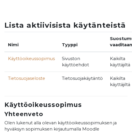
Siirry pääsisältöön
Lista aktiivisista käytänteistä
Suostum
Nimi
Tyyppi
vaaditaa
Käyttöoikeussopimus
Sivuston
Kaikilta
käyttöehdot
käyttäjiltä
Tietosuojaseloste
Tietosuojakäytäntö
Kaikilta
käyttäjiltä
Käyttöoikeussopimus
Yhteenveto
Olen lukenut alla olevan käyttöoikeussopimuksen ja
hyväksyn sopimuksen kirjautumalla Moodle