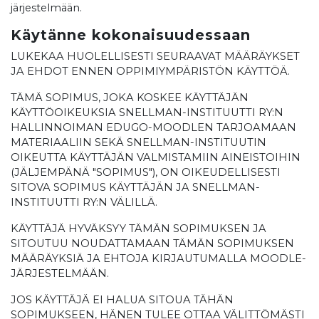
järjestelmään.
Käytänne kokonaisuudessaan
LUKEKAA HUOLELLISESTI SEURAAVAT MÄÄRÄYKSET
JA EHDOT ENNEN OPPIMIYMPÄRISTÖN KÄYTTÖÄ.
TÄMÄ SOPIMUS, JOKA KOSKEE KÄYTTÄJÄN
KÄYTTÖOIKEUKSIA SNELLMAN-INSTITUUTTI RY:N
HALLINNOIMAN EDUGO-MOODLEN TARJOAMAAN
MATERIAALIIN SEKÄ SNELLMAN-INSTITUUTIN
OIKEUTTA KÄYTTÄJÄN VALMISTAMIIN AINEISTOIHIN
(JÄLJEMPÄNÄ "SOPIMUS"), ON OIKEUDELLISESTI
SITOVA SOPIMUS KÄYTTÄJÄN JA SNELLMAN-
INSTITUUTTI RY:N VÄLILLÄ.
KÄYTTÄJÄ HYVÄKSYY TÄMÄN SOPIMUKSEN JA
SITOUTUU NOUDATTAMAAN TÄMÄN SOPIMUKSEN
MÄÄRÄYKSIÄ JA EHTOJA KIRJAUTUMALLA MOODLE-
JÄRJESTELMÄÄN.
JOS KÄYTTÄJÄ EI HALUA SITOUA TÄHÄN
SOPIMUKSEEN, HÄNEN TULEE OTTAA VÄLITTÖMÄSTI