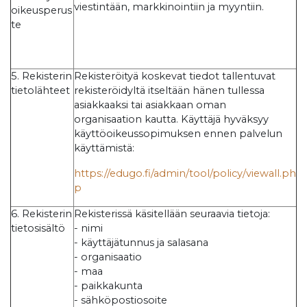
viestintään, markkinointiin ja myyntiin.
oikeusperus
te
5. Rekisterin
Rekisteröityä koskevat tiedot tallentuvat
tietolähteet
rekisteröidyltä itseltään hänen tullessa
asiakkaaksi tai asiakkaan oman
organisaation kautta. Käyttäjä hyväksyy
käyttöoikeussopimuksen ennen palvelun
käyttämistä:
https://edugo.fi/admin/tool/policy/viewall.ph
p
6. Rekisterin
Rekisterissä käsitellään seuraavia tietoja:
tietosisältö
- nimi
- käyttäjätunnus ja salasana
- organisaatio
- maa
- paikkakunta
- sähköpostiosoite