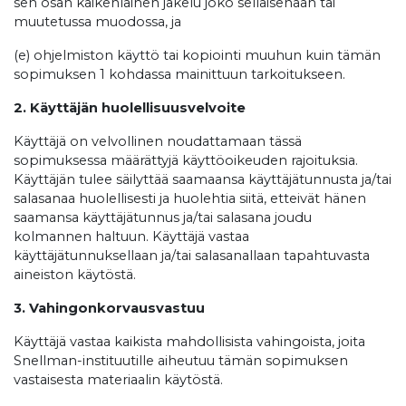
sen osan kaikenlainen jakelu joko sellaisenaan tai
muutetussa muodossa, ja
(e) ohjelmiston käyttö tai kopiointi muuhun kuin tämän
sopimuksen 1 kohdassa mainittuun tarkoitukseen.
2. Käyttäjän huolellisuusvelvoite
Käyttäjä on velvollinen noudattamaan tässä
sopimuksessa määrättyjä käyttöoikeuden rajoituksia.
Käyttäjän tulee säilyttää saamaansa käyttäjätunnusta ja/tai
salasanaa huolellisesti ja huolehtia siitä, etteivät hänen
saamansa käyttäjätunnus ja/tai salasana joudu
kolmannen haltuun. Käyttäjä vastaa
käyttäjätunnuksellaan ja/tai salasanallaan tapahtuvasta
aineiston käytöstä.
3. Vahingonkorvausvastuu
Käyttäjä vastaa kaikista mahdollisista vahingoista, joita
Snellman-instituutille aiheutuu tämän sopimuksen
vastaisesta materiaalin käytöstä.