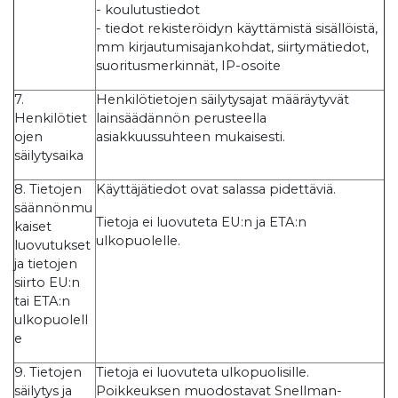
- koulutustiedot
- tiedot rekisteröidyn käyttämistä sisällöistä,
mm kirjautumisajankohdat, siirtymätiedot,
suoritusmerkinnät, IP-osoite
7.
Henkilötietojen säilytysajat määräytyvät
Henkilötiet
lainsäädännön perusteella
ojen
asiakkuussuhteen mukaisesti.
säilytysaika
8. Tietojen
Käyttäjätiedot ovat salassa pidettäviä.
säännönmu
Tietoja ei luovuteta EU:n ja ETA:n
kaiset
ulkopuolelle.
luovutukset
ja tietojen
siirto EU:n
tai ETA:n
ulkopuolell
e
9. Tietojen
Tietoja ei luovuteta ulkopuolisille.
säilytys ja
Poikkeuksen muodostavat Snellman-