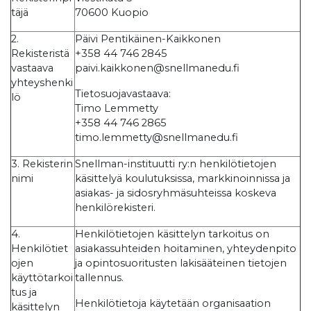
täjä
70600 Kuopio
2.
Päivi Pentikäinen-Kaikkonen
Rekisteristä
+358 44 746 2845
vastaava
paivi.kaikkonen@snellmanedu.fi
yhteyshenki
Tietosuojavastaava:
lö
Timo Lemmetty
+358 44 746 2865
timo.lemmetty@snellmanedu.fi
3. Rekisterin
Snellman-instituutti ry:n henkilötietojen
nimi
käsittelyä koulutuksissa, markkinoinnissa ja
asiakas- ja sidosryhmäsuhteissa koskeva
henkilörekisteri.
4.
Henkilötietojen käsittelyn tarkoitus on
Henkilötiet
asiakassuhteiden hoitaminen, yhteydenpito
ojen
ja opintosuoritusten lakisääteinen tietojen
käyttötarkoi
tallennus.
tus ja
Henkilötietoja käytetään organisaation
käsittelyn