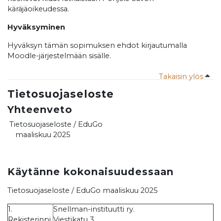
käräjäoikeudessa.
Hyväksyminen
Hyväksyn tämän sopimuksen ehdot kirjautumalla
Moodle-järjestelmään sisälle.
Takaisin ylös
Tietosuojaseloste
Yhteenveto
Tietosuojaseloste / EduGo
maaliskuu 2025
Käytänne kokonaisuudessaan
Tietosuojaseloste / EduGo maaliskuu 2025
1.
Snellman-instituutti ry.
Rekisterinpi
Viestikatu 3