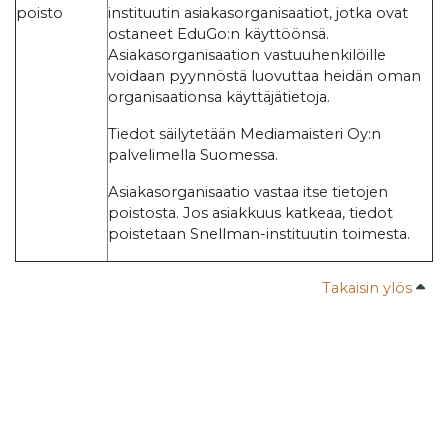
poisto
instituutin asiakasorganisaatiot, jotka ovat
ostaneet EduGo:n käyttöönsä.
Asiakasorganisaation vastuuhenkilöille
voidaan pyynnöstä luovuttaa heidän oman
organisaationsa käyttäjätietoja.
Tiedot säilytetään Mediamaisteri Oy:n
palvelimella Suomessa.
Asiakasorganisaatio vastaa itse tietojen
poistosta. Jos asiakkuus katkeaa, tiedot
poistetaan Snellman-instituutin toimesta.
Takaisin ylös