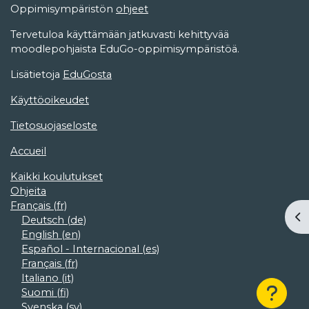
Oppimisympäristön
ohjeet
Tervetuloa käyttämään jatkuvasti kehittyvää
moodlepohjaista EduGo-oppimisympäristöä.
Lisätietoja
EduGosta
Käyttöoikeudet
Tietosuojaseloste
Accueil
Kaikki koulutukset
Ohjeita
Français ‎(fr)‎
Ouv
Deutsch ‎(de)‎
English ‎(en)‎
Español - Internacional ‎(es)‎
Français ‎(fr)‎
Italiano ‎(it)‎
Suomi ‎(fi)‎
Svenska ‎(sv)‎