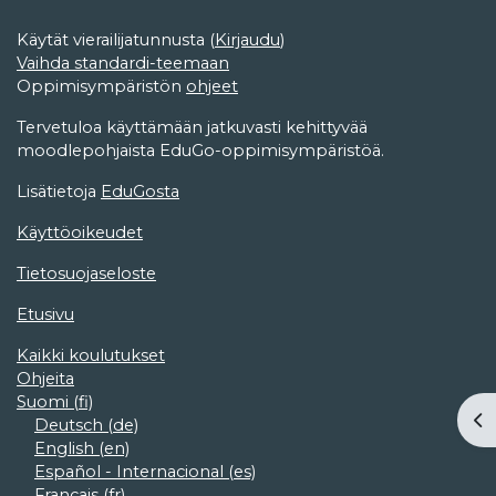
Käytät vierailijatunnusta (
Kirjaudu
)
Vaihda standardi-teemaan
Oppimisympäristön
ohjeet
Tervetuloa käyttämään jatkuvasti kehittyvää
moodlepohjaista EduGo-oppimisympäristöä.
Lisätietoja
EduGosta
Käyttöoikeudet
Tietosuojaseloste
Etusivu
Kaikki koulutukset
Ohjeita
Suomi ‎(fi)‎
Ava
Deutsch ‎(de)‎
English ‎(en)‎
Español - Internacional ‎(es)‎
Français ‎(fr)‎