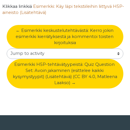
Klikkaa linkkiä
Esimerkki: Käy läpi tekstiileihin liittyvä H5P-
aineisto (Lisätehtävä)
← Esimerkki keskustelutehtävästä: Kerro jokin 
esimerkki kierrätyksestä ja kommentoi toisten 
kirjoituksia
Jump to activity
Esimerkki H5P-tehtävätyypeistä: Quiz Question 
Set: Avoin jakaminen (esittelee kaikki 
kysymystyypit) (Lisätehtävä) (CC BY 4.0, Matleena 
Laakso) →