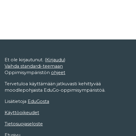
Et ole kirjautunut. (
Kirjaudu
)
Vaihda standardi-teemaan
Oppimisympäristön
ohjeet
Tervetuloa käyttämään jatkuvasti kehittyvää
moodlepohjaista EduGo-oppimisympäristöä.
Lisätietoja
EduGosta
Käyttöoikeudet
Tietosuojaseloste
Etusivu