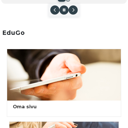
EduGo
Pääsisältölohkot
Oma sivu