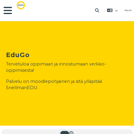
Siirry pääsisältöön
Sivupaneeli
Kirjaudu
VAIHDA HAKU
EduGo
Tervetuloa oppimaan ja innostumaan verkko-
oppimisesta!
Palvelu on moodlepohjainen ja sitä ylläpitää
SnellmanEDU.