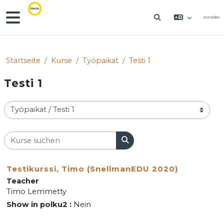
Zum Hauptinhalt
Website-Übersicht
Anmelden
SUCHEINGABE 
Startseite
Kurse
Työpaikat
Testi 1
Testi 1
Kursbereiche
Kurse suchen
Kurse suchen
Testikurssi, Timo (SnellmanEDU 2020)
Teacher
Timo Lemmetty
Show in polku2
:
Nein