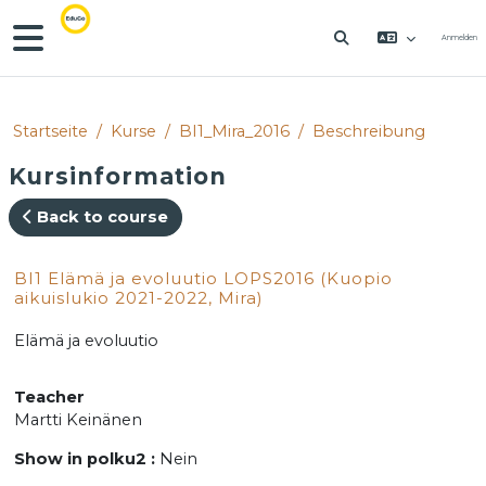
Zum Hauptinhalt
Website-Übersicht
Anmelden
SUCHEINGABE 
Startseite
Kurse
BI1_Mira_2016
Beschreibung
Kursinformation
Back to course
BI1 Elämä ja evoluutio LOPS2016 (Kuopio
aikuislukio 2021-2022, Mira)
Elämä ja evoluutio
Teacher
Martti Keinänen
Show in polku2
:
Nein