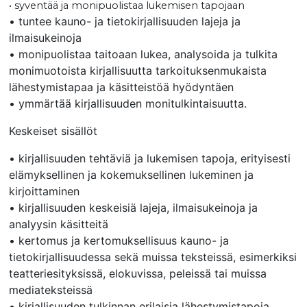
• syventää ja monipuolistaa lukemisen tapojaan
• tuntee kauno- ja tietokirjallisuuden lajeja ja
ilmaisukeinoja
• monipuolistaa taitoaan lukea, analysoida ja tulkita
monimuotoista kirjallisuutta tarkoituksenmukaista
lähestymistapaa ja käsitteistöä hyödyntäen
• ymmärtää kirjallisuuden monitulkintaisuutta.
Keskeiset sisällöt
• kirjallisuuden tehtäviä ja lukemisen tapoja, erityisesti
elämyksellinen ja kokemuksellinen lukeminen ja
kirjoittaminen
• kirjallisuuden keskeisiä lajeja, ilmaisukeinoja ja
analyysin käsitteitä
• kertomus ja kertomuksellisuus kauno- ja
tietokirjallisuudessa sekä muissa teksteissä, esimerkiksi
teatteriesityksissä, elokuvissa, peleissä tai muissa
mediateksteissä
• kirjallisuuden tulkinnan erilaisia lähestymistapoja