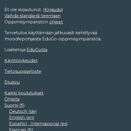
Et ole kirjautunut. (
Kirjaudu
)
Vaihda standardi-teemaan
Oppimisympäristön
ohjeet
Tervetuloa käyttämään jatkuvasti kehittyvää
moodlepohjaista EduGo-oppimisympäristöä.
Lisätietoja
EduGosta
Käyttöoikeudet
Tietosuojaseloste
Etusivu
Kaikki koulutukset
Ohjeita
Suomi ‎(fi)‎
Deutsch ‎(de)‎
English ‎(en)‎
Español - Internacional ‎(es)‎
Français ‎(fr)‎