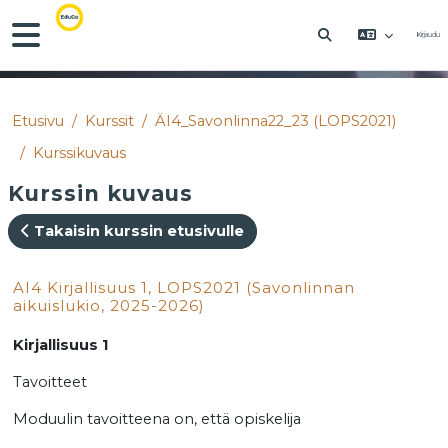
Siirry pääsisältöön
Sivupaneeli
Kirjaudu
VAIHDA HAKU
Etusivu
Kurssit
ÄI4_Savonlinna22_23 (LOPS2021)
Kurssikuvaus
Kurssin kuvaus
Takaisin kurssin etusivulle
AI4 Kirjallisuus 1, LOPS2021 (Savonlinnan
aikuislukio, 2025-2026)
Kirjallisuus 1
Tavoitteet
Moduulin tavoitteena on, että opiskelija