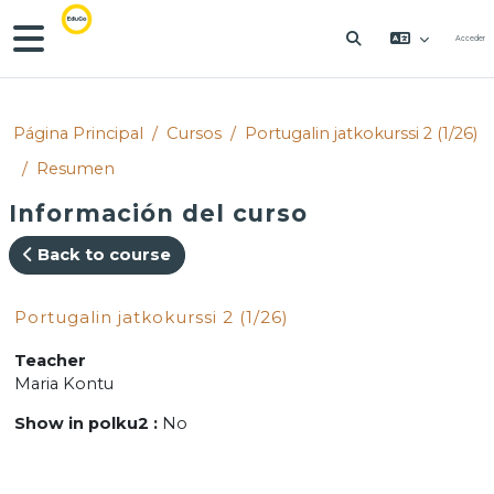
Salta al contenido principal
Panel lateral
Acceder
SELECTOR DE 
Página Principal
Cursos
Portugalin jatkokurssi 2 (1/26)
Resumen
Información del curso
Back to course
Portugalin jatkokurssi 2 (1/26)
Teacher
Maria Kontu
Show in polku2
:
No