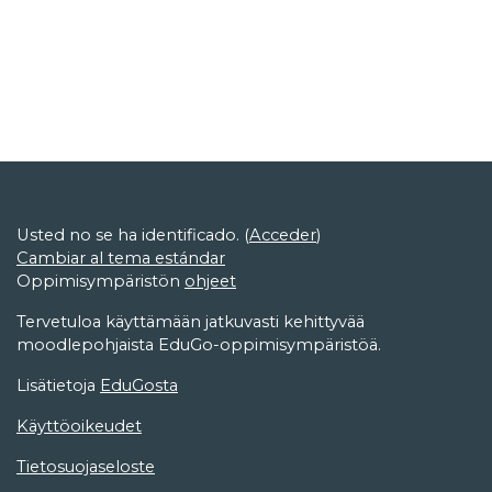
Usted no se ha identificado. (
Acceder
)
Cambiar al tema estándar
Oppimisympäristön
ohjeet
Tervetuloa käyttämään jatkuvasti kehittyvää
moodlepohjaista EduGo-oppimisympäristöä.
Lisätietoja
EduGosta
Käyttöoikeudet
Tietosuojaseloste