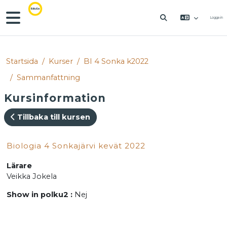
Gå direkt till huvudinnehåll
Sidopanel
Logga in
VÄXLA SÖKINM
Startsida
Kurser
BI 4 Sonka k2022
Sammanfattning
Kursinformation
Tillbaka till kursen
Biologia 4 Sonkajärvi kevät 2022
Lärare
Veikka Jokela
Show in polku2
:
Nej