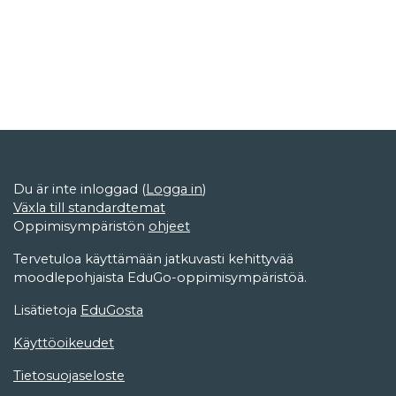
Du är inte inloggad (
Logga in
)
Växla till standardtemat
Oppimisympäristön
ohjeet
Tervetuloa käyttämään jatkuvasti kehittyvää
moodlepohjaista EduGo-oppimisympäristöä.
Lisätietoja
EduGosta
Käyttöoikeudet
Tietosuojaseloste