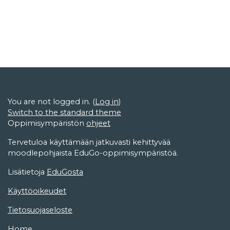
You are not logged in. (
Log in
)
Switch to the standard theme
Oppimisympäristön
ohjeet
Tervetuloa käyttämään jatkuvasti kehittyvää
moodlepohjaista EduGo-oppimisympäristöä.
Lisätietoja
EduGosta
Käyttöoikeudet
Tietosuojaseloste
Home