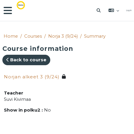
Skip to main content
Side panel
Log in
TOGGLE SEAR
Home
Courses
Norja 3 (9/24)
Summary
Course information
Back to course
Norjan alkeet 3 (9/24)
Teacher
Suvi Kivimaa
Show in polku2
:
No