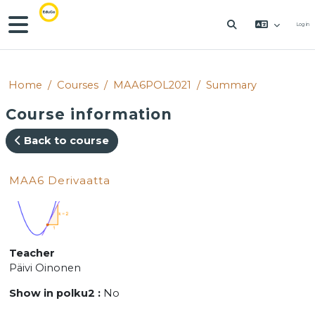
Skip to main content
Side panel
Log in
TOGGLE SEAR
Home
Courses
MAA6POL2021
Summary
Course information
Back to course
MAA6 Derivaatta
Teacher
Päivi Oinonen
Show in polku2
:
No