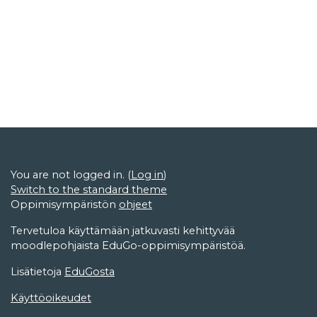
You are not logged in. (
Log in
)
Switch to the standard theme
Oppimisympäristön
ohjeet
Tervetuloa käyttämään jatkuvasti kehittyvää
moodlepohjaista EduGo-oppimisympäristöä.
Lisätietoja
EduGosta
Käyttöoikeudet