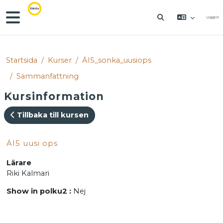
Gå direkt till huvudinnehåll
Sidopanel
Logga in
VÄXLA SÖKINM
Startsida
Kurser
ÄI5_sonka_uusiops
Sammanfattning
Kursinformation
Tillbaka till kursen
ÄI5 uusi ops
Lärare
Riki Kalmari
Show in polku2
:
Nej