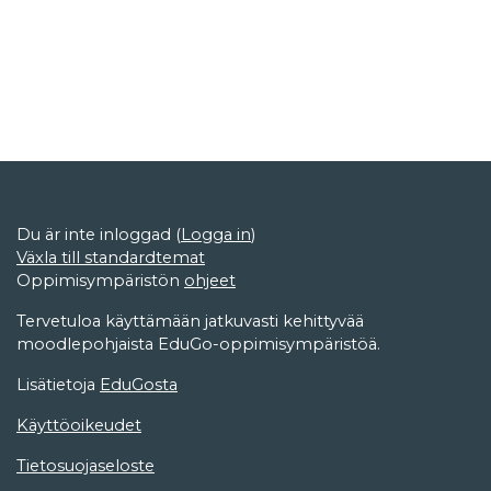
Du är inte inloggad (
Logga in
)
Växla till standardtemat
Oppimisympäristön
ohjeet
Tervetuloa käyttämään jatkuvasti kehittyvää
moodlepohjaista EduGo-oppimisympäristöä.
Lisätietoja
EduGosta
Käyttöoikeudet
Tietosuojaseloste