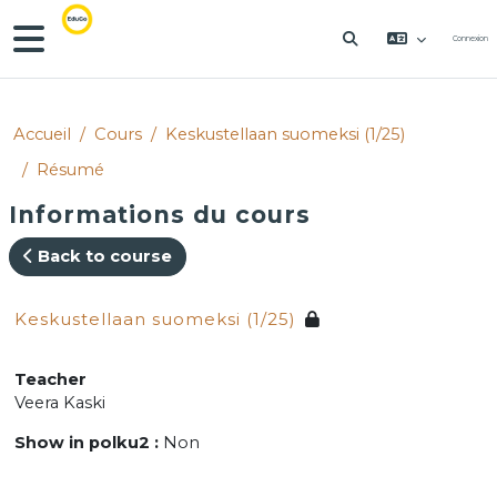
Passer au contenu principal
Panneau latéral
Connexion
ACTIVER/DÉSACT
Accueil
Cours
Keskustellaan suomeksi (1/25)
Résumé
Informations du cours
Back to course
Keskustellaan suomeksi (1/25)
Teacher
Veera Kaski
Show in polku2
:
Non