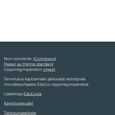
Non connecté. (
Connexion
)
Passer au thème standard
Oppimisympäristön
ohjeet
Tervetuloa käyttämään jatkuvasti kehittyvää
moodlepohjaista EduGo-oppimisympäristöä.
Lisätietoja
EduGosta
Käyttöoikeudet
Tietosuojaseloste