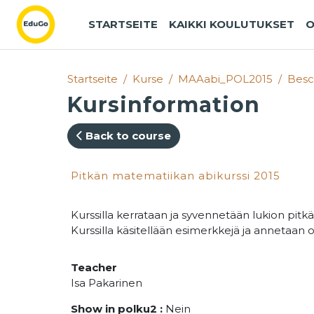
Zum Hauptinhalt
STARTSEITE
KAIKKI KOULUTUKSET
O
Startseite
Kurse
MAAabi_POL2015
Besc
Kursinformation
Back to course
Pitkän matematiikan abikurssi 2015
Kurssilla kerrataan ja syvennetään lukion pitk
Kurssilla käsitellään esimerkkejä ja annetaan
Teacher
Isa Pakarinen
Show in polku2
:
Nein