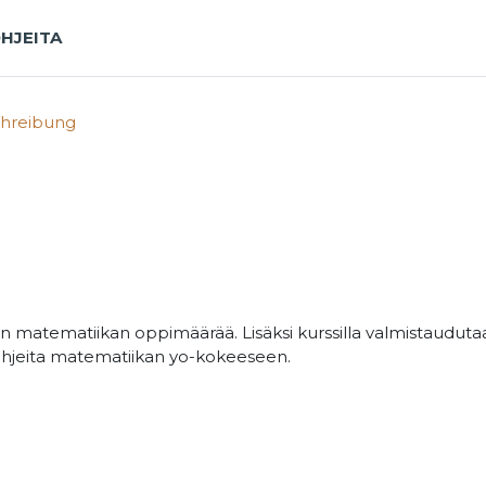
HJEITA
hreibung
än matematiikan oppimäärää. Lisäksi kurssilla valmistaudutaa
 ohjeita matematiikan yo-kokeeseen.