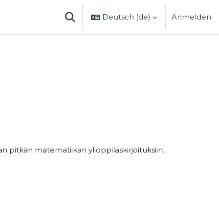
Deutsch ‎(de)‎
Anmelden
SUCHEINGABE UMSCHALTEN
n pitkän matematiikan ylioppilaskirjoituksiin.