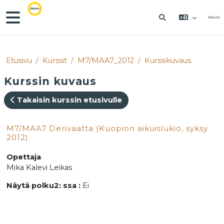
Siirry pääsisältöön
Sivupaneeli
Kirjaudu
VAIHDA HAKU
Etusivu
Kurssit
M7/MAA7_2012
Kurssikuvaus
Kurssin kuvaus
Takaisin kurssin etusivulle
M7/MAA7 Derivaatta (Kuopion aikuislukio, syksy
2012)
Opettaja
Mika Kalevi Leikas
Näytä polku2: ssa
:
Ei