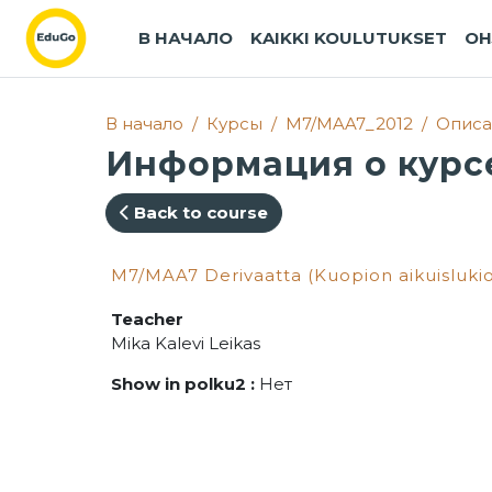
Перейти к основному содержанию
В НАЧАЛО
KAIKKI KOULUTUKSET
OH
В начало
Курсы
M7/MAA7_2012
Описа
Информация о курс
Back to course
M7/MAA7 Derivaatta (Kuopion aikuislukio
Teacher
Mika Kalevi Leikas
Show in polku2
:
Нет