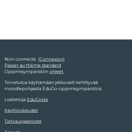
Non connecté. (
Connexion
)
Passer au thème standard
Oppimisympäristön
ohjeet
Tervetuloa käyttämään jatkuvasti kehittyvää
moodlepohjaista EduGo-oppimisympäristöä.
Lisätietoja
EduGosta
Käyttöoikeudet
Tietosuojaseloste