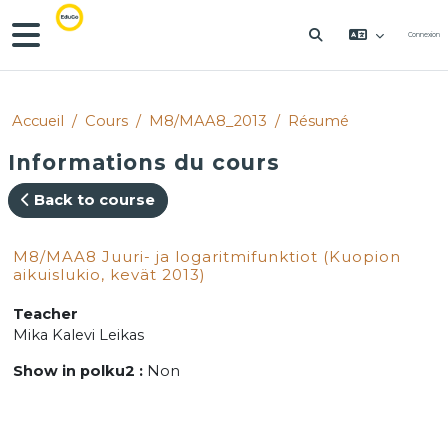
Passer au contenu principal
Panneau latéral
Connexion
ACTIVER/DÉSACT
Accueil
Cours
M8/MAA8_2013
Résumé
Informations du cours
Back to course
M8/MAA8 Juuri- ja logaritmifunktiot (Kuopion
aikuislukio, kevät 2013)
Teacher
Mika Kalevi Leikas
Show in polku2
:
Non