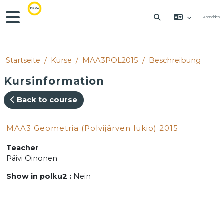
Zum Hauptinhalt
Website-Übersicht
Anmelden
SUCHEINGABE 
Startseite
Kurse
MAA3POL2015
Beschreibung
Kursinformation
Back to course
MAA3 Geometria (Polvijärven lukio) 2015
Teacher
Päivi Oinonen
Show in polku2
:
Nein