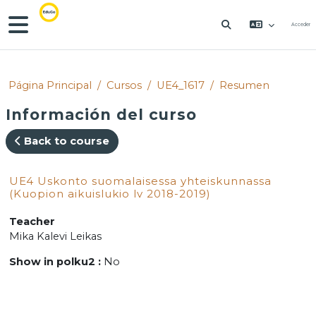
Salta al contenido principal
Panel lateral
Acceder
SELECTOR DE 
Página Principal
Cursos
UE4_1617
Resumen
Información del curso
Back to course
UE4 Uskonto suomalaisessa yhteiskunnassa
(Kuopion aikuislukio lv 2018-2019)
Teacher
Mika Kalevi Leikas
Show in polku2
:
No