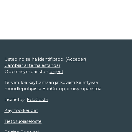
Usted no se ha identificado. (
Acceder
)
Cambiar al tema estándar
Oppimisympäristön
ohjeet
Tervetuloa käyttämään jatkuvasti kehittyvää
moodlepohjaista EduGo-oppimisympäristöä.
Lisätietoja
EduGosta
Käyttöoikeudet
Tietosuojaseloste