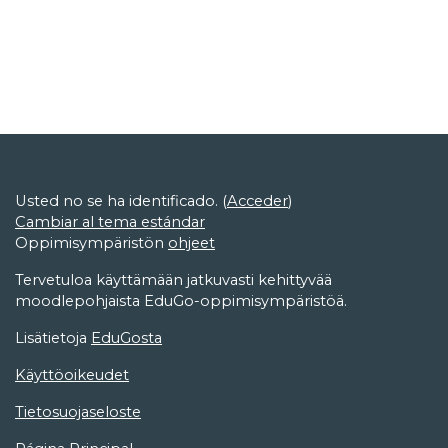
Usted no se ha identificado. (
Acceder
)
Cambiar al tema estándar
Oppimisympäristön
ohjeet
Tervetuloa käyttämään jatkuvasti kehittyvää
moodlepohjaista EduGo-oppimisympäristöä.
Lisätietoja
EduGosta
Käyttöoikeudet
Tietosuojaseloste