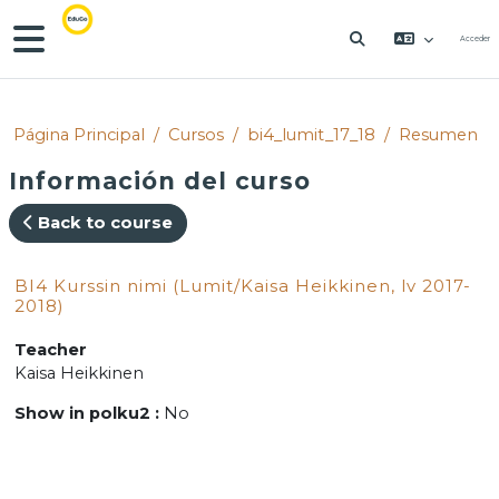
Salta al contenido principal
Panel lateral
Acceder
SELECTOR DE 
Página Principal
Cursos
bi4_lumit_17_18
Resumen
Información del curso
Back to course
BI4 Kurssin nimi (Lumit/Kaisa Heikkinen, lv 2017-
2018)
Teacher
Kaisa Heikkinen
Show in polku2
:
No