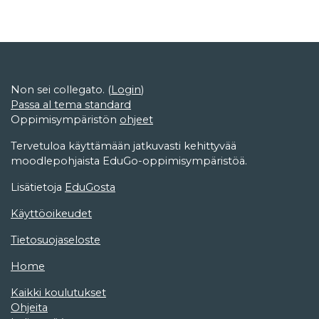
Non sei collegato. (
Login
)
Passa al tema standard
Oppimisympäristön
ohjeet
Tervetuloa käyttämään jatkuvasti kehittyvää
moodlepohjaista EduGo-oppimisympäristöä.
Lisätietoja
EduGosta
Käyttöoikeudet
Tietosuojaseloste
Home
Kaikki koulutukset
Ohjeita