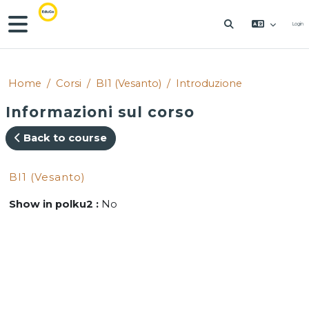
Vai al contenuto principale
Pannello laterale
Login
ATTIVA/DISAT
Home
Corsi
BI1 (Vesanto)
Introduzione
Informazioni sul corso
Back to course
BI1 (Vesanto)
Show in polku2
:
No