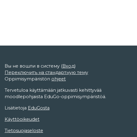
Вы не вошли в систему (
Вход
)
Переключить на стандартную тему
Oppimisympäristön
ohjeet
Tervetuloa käyttämään jatkuvasti kehittyvää
moodlepohjaista EduGo-oppimisympäristöä.
Lisätietoja
EduGosta
Käyttöoikeudet
Tietosuojaseloste