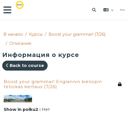
Перейти к основному содержанию
Боковая панель
Вход
ИЗМЕНИТЬ Д
В начало
Курсы
Boost your grammar! (7/26)
Описание
Информация о курсе
Back to course
Boost your grammar! Englannin kieliopin
tehokas kertaus (7/26)
Show in polku2
:
Нет