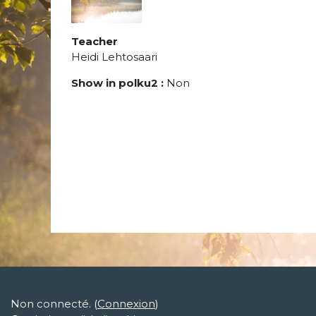
Teacher
Heidi Lehtosaari
Show in polku2
:
Non
Non connecté. (
Connexion
)