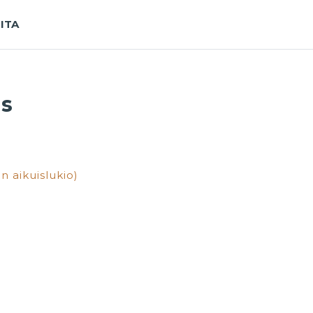
ITA
rs
an aikuislukio)