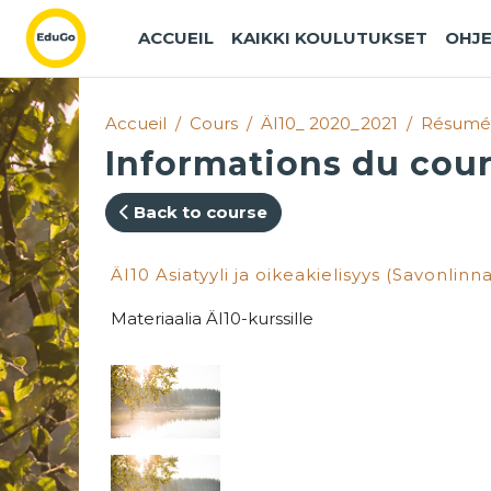
Passer au contenu principal
ACCUEIL
KAIKKI KOULUTUKSET
OHJE
Accueil
Cours
ÄI10_ 2020_2021
Résumé
Informations du cou
Back to course
ÄI10 Asiatyyli ja oikeakielisyys (Savonlinn
Materiaalia ÄI10-kurssille