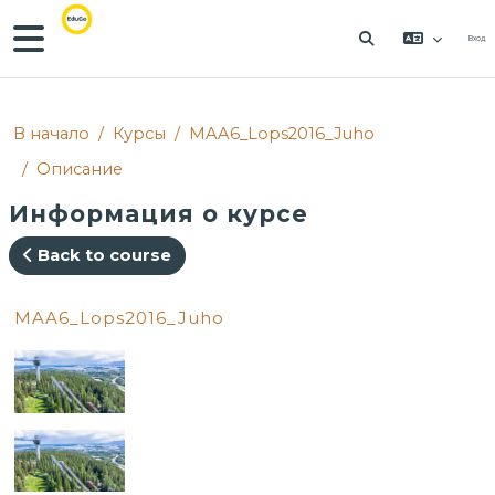
Перейти к основному содержанию
Боковая панель
Вход
ИЗМЕНИТЬ Д
В начало
Курсы
MAA6_Lops2016_Juho
Описание
Информация о курсе
Back to course
MAA6_Lops2016_Juho