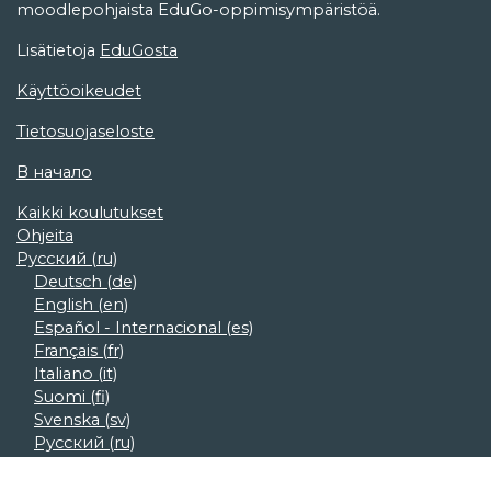
moodlepohjaista EduGo-oppimisympäristöä.
Lisätietoja
EduGosta
Käyttöoikeudet
Tietosuojaseloste
В начало
Kaikki koulutukset
Ohjeita
Русский ‎(ru)‎
Deutsch ‎(de)‎
English ‎(en)‎
Español - Internacional ‎(es)‎
Français ‎(fr)‎
Italiano ‎(it)‎
Suomi ‎(fi)‎
Svenska ‎(sv)‎
Русский ‎(ru)‎