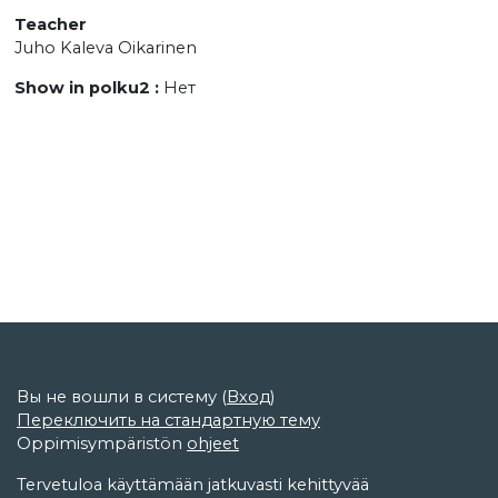
Teacher
Juho Kaleva Oikarinen
Show in polku2
:
Нет
Вы не вошли в систему (
Вход
)
Переключить на стандартную тему
Oppimisympäristön
ohjeet
Tervetuloa käyttämään jatkuvasti kehittyvää