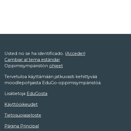
Usted no se ha identificado. (
Acceder
)
Cambiar al tema estándar
Oppimisympäristön
ohjeet
Tervetuloa käyttämään jatkuvasti kehittyvää
moodlepohjaista EduGo-oppimisympäristöä.
Lisätietoja
EduGosta
Käyttöoikeudet
Tietosuojaseloste
Página Principal