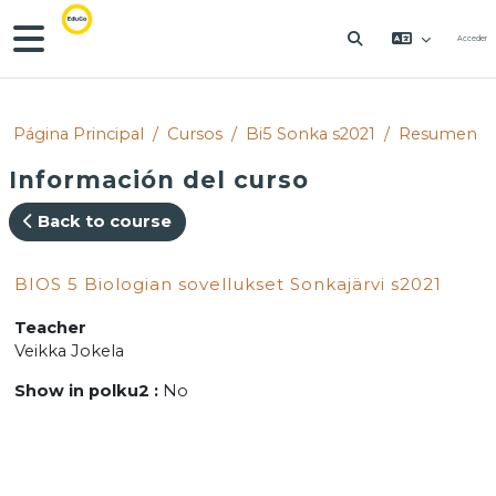
Salta al contenido principal
Panel lateral
Acceder
SELECTOR DE 
Página Principal
Cursos
Bi5 Sonka s2021
Resumen
Información del curso
Back to course
BIOS 5 Biologian sovellukset Sonkajärvi s2021
Teacher
Veikka Jokela
Show in polku2
:
No