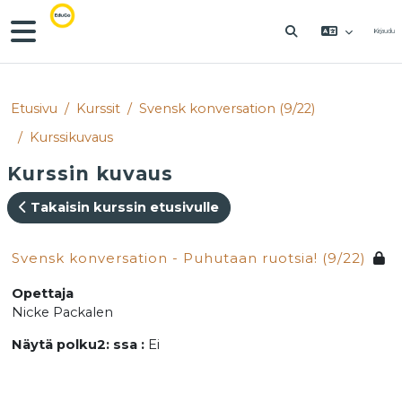
Siirry pääsisältöön
Sivupaneeli
Kirjaudu
VAIHDA HAKU
Etusivu
Kurssit
Svensk konversation (9/22)
Kurssikuvaus
Kurssin kuvaus
Takaisin kurssin etusivulle
Svensk konversation - Puhutaan ruotsia! (9/22)
Opettaja
Nicke Packalen
Näytä polku2: ssa
:
Ei