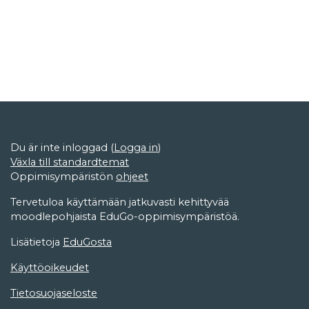
Du är inte inloggad (
Logga in
)
Växla till standardtemat
Oppimisympäristön
ohjeet
Tervetuloa käyttämään jatkuvasti kehittyvää
moodlepohjaista EduGo-oppimisympäristöä.
Lisätietoja
EduGosta
Käyttöoikeudet
Tietosuojaseloste