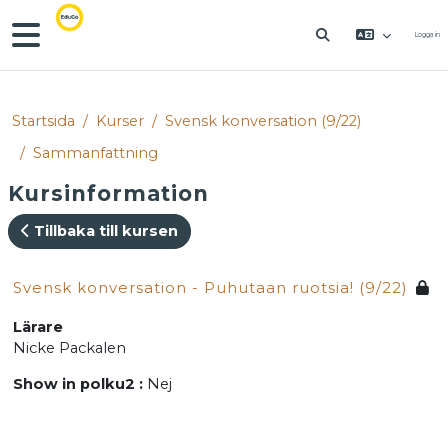
Gå direkt till huvudinnehåll
Sidopanel
Logga in
VÄXLA SÖKINM
Startsida
Kurser
Svensk konversation (9/22)
Sammanfattning
Kursinformation
Tillbaka till kursen
Svensk konversation - Puhutaan ruotsia! (9/22)
Lärare
Nicke Packalen
Show in polku2
:
Nej