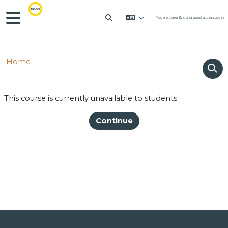
Skip to main content
Side panel
You are currently using guest access
Log in
TOGGLE SEARCH INPUT
Home
This course is currently unavailable to students
Continue