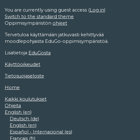
You are currently using guest access (
Log in
)
Switch to the standard theme
Oppimisympäristön
ohjeet
Tervetuloa käyttämään jatkuvasti kehittyvää
moodlepohjaista EduGo-oppimisympäristöä.
Lisätietoja
EduGosta
Käyttöoikeudet
Tietosuojaseloste
Home
Kaikki koulutukset
Ohjeita
English ‎(en)‎
Deutsch ‎(de)‎
English ‎(en)‎
Español - Internacional ‎(es)‎
Français ‎(fr)‎