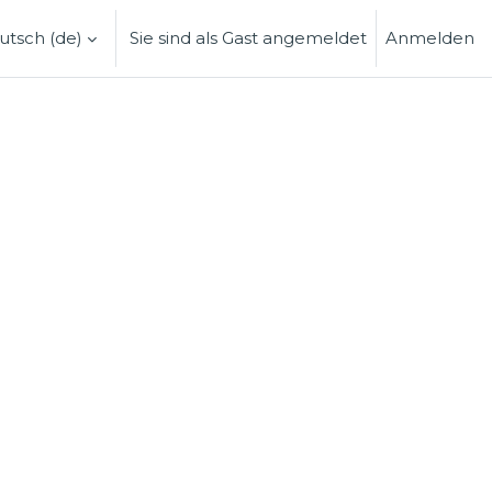
tsch ‎(de)‎
Sie sind als Gast angemeldet
Anmelden
BE UMSCHALTEN