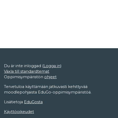
Du är inte inloggad (
Logga in
)
Växla till standardtemat
Oppimisympäristön
ohjeet
Tervetuloa käyttämään jatkuvasti kehittyvää
moodlepohjaista EduGo-oppimisympäristöä.
Lisätietoja
EduGosta
Käyttöoikeudet