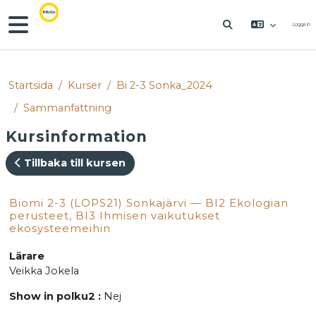
Gå direkt till huvudinnehåll
Sidopanel
Logga in
VÄXLA SÖKINM
Startsida
Kurser
Bi 2-3 Sonka_2024
Sammanfattning
Kursinformation
Tillbaka till kursen
Biomi 2-3 (LOPS21) Sonkajärvi — BI2 Ekologian
perusteet, BI3 Ihmisen vaikutukset
ekosysteemeihin
Lärare
Veikka Jokela
Show in polku2
:
Nej