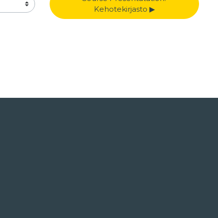
Kehotekirjasto ▶︎