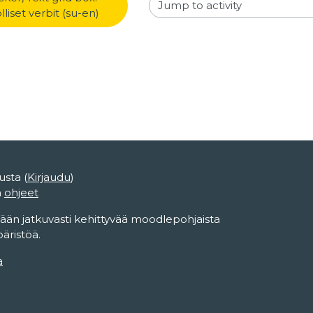
Jump to activity
iset verbit (su-en)
usta (
Kirjaudu
)
n
ohjeet
ään jatkuvasti kehittyvää moodlepohjaista
ristöä.
a