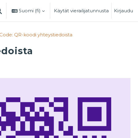
Suomi ‎(fi)‎
Käytät vierailijatunnusta
Kirjaudu
AIHDA HAKUSYÖTTÖÄ
ode: QR-koodi yhteystiedoista
doista