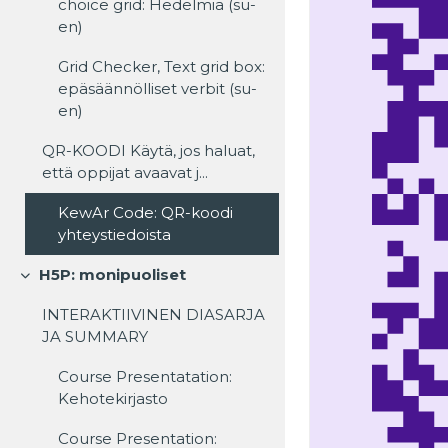
choice grid: Hedelmiä (su-
en)
Grid Checker, Text grid box:
epäsäännölliset verbit (su-
en)
QR-KOODI Käytä, jos haluat,
että oppijat avaavat j...
KewAr Code: QR-koodi
yhteystiedoista
H5P: monipuoliset
Tiivistä
INTERAKTIIVINEN DIASARJA
JA SUMMARY
Course Presentatation:
Kehotekirjasto
Course Presentation: