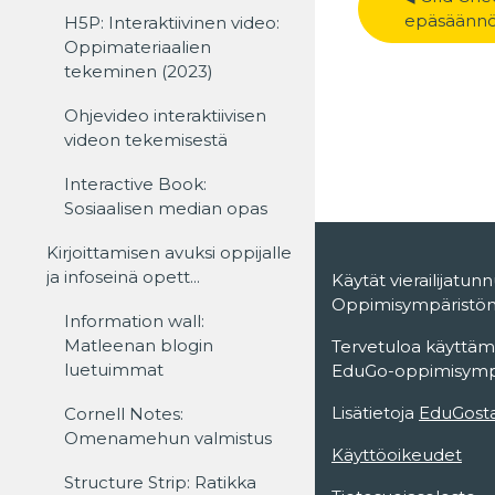
epäsäännöll
H5P: Interaktiivinen video:
Oppimateriaalien
tekeminen (2023)
Ohjevideo interaktiivisen
videon tekemisestä
Interactive Book:
Sosiaalisen median opas
Kirjoittamisen avuksi oppijalle
ja infoseinä opett...
Käytät vierailijatunn
Oppimisympäristö
Information wall:
Matleenan blogin
Tervetuloa käyttäm
luetuimmat
EduGo-oppimisympä
Lisätietoja
EduGost
Cornell Notes:
Omenamehun valmistus
Käyttöoikeudet
Structure Strip: Ratikka