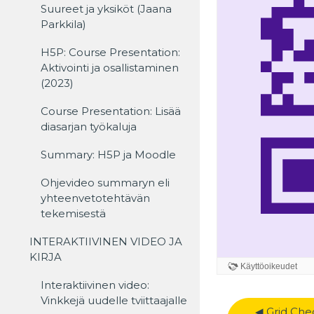
Suureet ja yksiköt (Jaana
Parkkila)
H5P: Course Presentation:
Aktivointi ja osallistaminen
(2023)
Course Presentation: Lisää
diasarjan työkaluja
Summary: H5P ja Moodle
Ohjevideo summaryn eli
yhteenvetotehtävän
tekemisestä
INTERAKTIIVINEN VIDEO JA
KIRJA
Interaktiivinen video:
Vinkkejä uudelle tviittaajalle
◀︎ Grid Chec