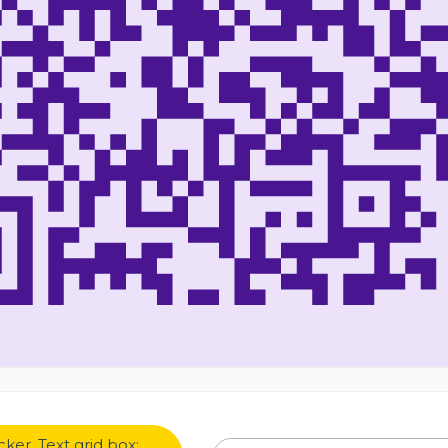
ker, Text grid box: 