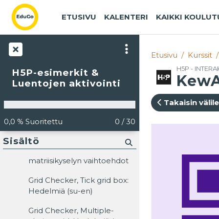
Siirry pääsisältöön
Set
ETUSIVU
KALENTERI
KAIKKI KOULU
Quiz Question Set: Avoin
jakaminen (esittelee kaikki
kysymystyypit)
Etusivu
Kurssit
Quiz Question Set: Jari
H5P - INTERA
H5P-esimerkit &
KewA
Sarjan esimerkki (arpoo
Luentojen aktivointi
vastattavaksi 15 kysymystä
158:sta)
Takaisin välil
Sort the Paragraphs:
Suorituksen v
0,0 % Suoritettu
0 / 30
Kalevala
Sisältö
Grid Checker eli
matriisikyselyn vaihtoehdot
Grid Checker, Tick grid box:
Hedelmiä (su-en)
Grid Checker, Multiple-