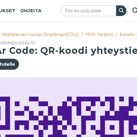
TUKSET
OHJEITA
V
Matleenan kurssi (SnellmanEDU)
H5P: helpot
KewAr C
KTIIVINEN SISÄLTÖ
r Code: QR-koodi yhteystie
ehdelle
aatimukset