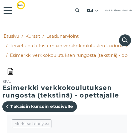
Siirry pääsisältöön
Sivupaneeli
Käytät vierailijatunnusta
Kirjaudu
VAIHDA HAKUSYÖTTÖÄ
Etusivu
Kurssit
Laadunarviointi
Tervetuloa tutustumaan verkkokoulutusten laadunarviointikehikkoon!
Esimerkki verkkokoulutuksen rungosta (tekstinä) - opettajalle
SIVU
Esimerkki verkkokoulutuksen
rungosta (tekstinä) - opettajalle
Takaisin kurssin etusivulle
Suorituksen vaatimukset
Merkitse tehdyksi