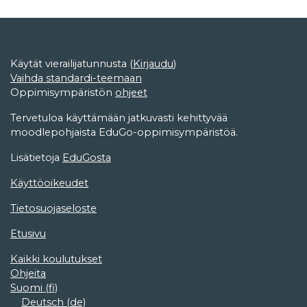
Käytät vierailijatunnusta (
Kirjaudu
)
Vaihda standardi-teemaan
Oppimisympäristön
ohjeet
Tervetuloa käyttämään jatkuvasti kehittyvää
moodlepohjaista EduGo-oppimisympäristöä.
Lisätietoja
EduGosta
Käyttöoikeudet
Tietosuojaseloste
Etusivu
Kaikki koulutukset
Ohjeita
Suomi ‎(fi)‎
Deutsch ‎(de)‎