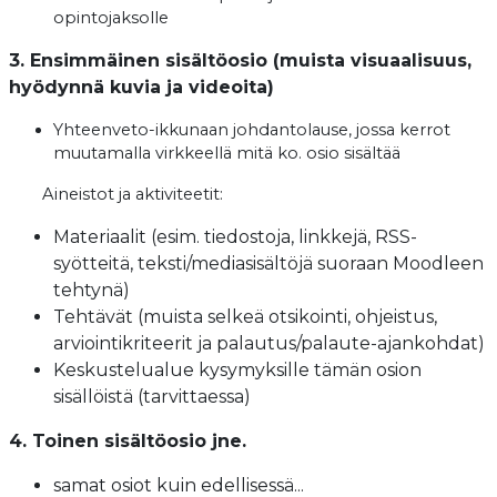
opintojaksolle
3. Ensimmäinen sisältöosio (muista visuaalisuus,
hyödynnä kuvia ja videoita)
Yhteenveto-ikkunaan johdantolause, jossa kerrot
muutamalla virkkeellä mitä ko. osio sisältää
Aineistot ja aktiviteetit:
Materiaalit (esim. tiedostoja, linkkejä, RSS-
syötteitä, teksti/mediasisältöjä suoraan Moodleen
tehtynä)
Tehtävät (muista selkeä otsikointi, ohjeistus,
arviointikriteerit ja palautus/palaute-ajankohdat)
Keskustelualue kysymyksille tämän osion
sisällöistä (tarvittaessa)
4. Toinen sisältöosio jne.
samat osiot kuin edellisessä...