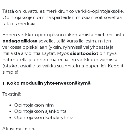
Tässä on kuvattu esimerkkirunko verkko-opintojaksolle.
Opintojaksojen ominaispiirteiden mukaan voit soveltaa
tätä esimerkkiä.
Ennen verkko-opintojakson rakentamista mieti millaista
pedagogiikkaa
sovellat tällä kurssilla: esim. miten
verkossa opiskellaan (yksin, ryhmissä vai yhdessä) ja
millaista arviointia käytät. Myös
sisältöosiot
on hyvä
hahmotella jo ennen materiaalien verkkoon viemistä
(otsikot osioille tai vaikka suunnitelma paperille). Keep it
simple!
1. Koko moduulin yhteenvetonäkymä
Tekstinä:
Opintojakson nimi
Opintojakson ajankohta
Opintojakson kohderyhmä
Aktiviteetteinä: