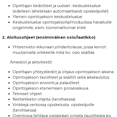
Opettajan tiedotteet ja uutiset -keskustelualue
(edelleen lähetetään automaattisesti opiskelijoille!)
Yleinen opintojakson keskustelualue
Keskustelualue opintojaksolla/moduulissa havaituille
ongelmille, esim. toimimattomat linkit
2. Aloitusohjeet (ensimmäinen osio/laatikko)
Yhteenveto-ikkunaan johdantolause, jossa kerrot
muutamalla virkkeellä mitä ko. osio sisältää
Aineistot ja aktiviteetit:
Opettajan yhteystiedot ja ohjaus opintojakson aikana
Opintojakson tavoitteet ja sisällöt sekä aikataulutus
Opintojakson arviointi ja palautteet
Opintojakson etenemisen prosessikuva
Tekniset ohjeet
Nettietiketin ohjeita (tarvittaessa)
Vinkkejä verkossa opiskelusta opiskelijoille
(tarvittaessa)
Orientoiva tehtävä opiskelijan omista tavoitteista ko.