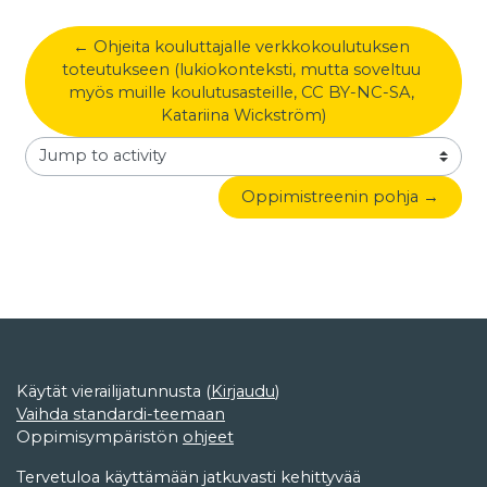
← Ohjeita kouluttajalle verkkokoulutuksen 
toteutukseen (lukiokonteksti, mutta soveltuu 
myös muille koulutusasteille, CC BY-NC-SA, 
Katariina Wickström)
Jump to activity
Oppimistreenin pohja →
Käytät vierailijatunnusta (
Kirjaudu
)
Vaihda standardi-teemaan
Oppimisympäristön
ohjeet
Tervetuloa käyttämään jatkuvasti kehittyvää