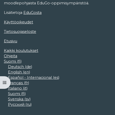
moodlepohjaista EduGo-oppimisympäristöä.
Lisätietoja
EduGosta
Käyttöoikeudet
Tietosuojaseloste
Etusivu
Kaikki koulutukset
Ohjeita
Suomi ‎(fi)‎
Deutsch ‎(de)‎
English ‎(en)‎
Español - Internacional ‎(es)‎
Avaa kurssisisältö
Français ‎(fr)‎
Italiano ‎(it)‎
Suomi ‎(fi)‎
Svenska ‎(sv)‎
Русский ‎(ru)‎