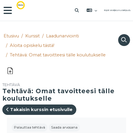
Siirry pääsisältöön
Sivupaneeli
Käytät vierailijatunnusta
Kirjaudu
VAIHDA HAKUSYÖTTÖÄ
Etusivu
Kurssit
Laadunarviointi
Aloita opiskelu tästä!
Tehtävä: Omat tavoitteesi tälle koulutukselle
TEHTÄVÄ
Tehtävä: Omat tavoitteesi tälle
koulutukselle
Takaisin kurssin etusivulle
Suorituksen vaatimukset
Palauttaa tehtävä
Saada arvosana