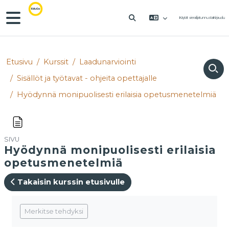
Siirry pääsisältöön
Sivupaneeli
Käytät vierailijatunnusta
Kirjaudu
VAIHDA HAKUSYÖTTÖÄ
Etusivu
Kurssit
Laadunarviointi
Sisällöt ja työtavat - ohjeita opettajalle
Hyödynnä monipuolisesti erilaisia opetusmenetelmiä
SIVU
Hyödynnä monipuolisesti erilaisia
opetusmenetelmiä
Takaisin kurssin etusivulle
Suorituksen vaatimukset
Merkitse tehdyksi