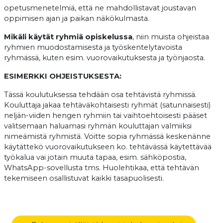
opetusmenetelmiä, että ne mahdollistavat joustavan
oppimisen ajan ja paikan näkökulmasta.
Mikäli käytät ryhmiä opiskelussa
, niin muista ohjeistaa
ryhmien muodostamisesta ja työskentelytavoista
ryhmässä, kuten esim. vuorovaikutuksesta ja työnjaosta.
ESIMERKKI OHJEISTUKSESTA:
Tässä koulutuksessa tehdään osa tehtävistä ryhmissä.
Kouluttaja jakaa tehtäväkohtaisesti ryhmät (satunnaisesti)
neljän-viiden hengen ryhmiin tai vaihtoehtoisesti pääset
valitsemaan haluamasi ryhmän kouluttajan valmiiksi
nimeämistä ryhmistä. Voitte sopia ryhmässä keskenänne
käytättekö vuorovaikutukseen ko. tehtävässä käytettävää
työkalua vai jotain muuta tapaa, esim. sähköpostia,
WhatsApp-sovellusta tms. Huolehtikaa, että tehtävän
tekemiseen osallistuvat kaikki tasapuolisesti.