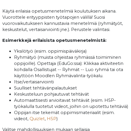
Käytä erilaisia opetusmenetelmiä koulutuksen aikana.
Vuorottele erityyppisten työtapojen välillä! Suosi
vuorovaikutukseen kannustavia menetelmiä (ryhmätyöt,
keskustelut, vertaisarviointi jne.). Perustele valintasi.
Esimerkkejä erilaisista opetusmenetelmistä:
Yksilötyö (esim. oppimispäiväkirja)
Ryhmätyö (muista ohjeistaa ryhmässä toimiminen
oppijoille). Opettaja (EduGo:ssa): Klikkaa aktiviteetin
kohdalla Osallistujat -- Ryhmät -- Luo ryhmä tai ota
käyttöön Moodlen Ryhmävalinta-työkalu.
Itse/vertaisarviointi
Suulliset tehtävänpalautukset
Keskusteluun pohjautuvat tehtävät
Automaattisesti arvioitavat tehtävät (esim. H5P-
työkalulla tuotetut videot, joihin on upotettu tehtäviä)
Oppijan itse tekemät oppimismateriaalit (esim.
videot,
Quizlet
,
H5P
)
Valitse mahdollisuuksien mukaan sellaisia