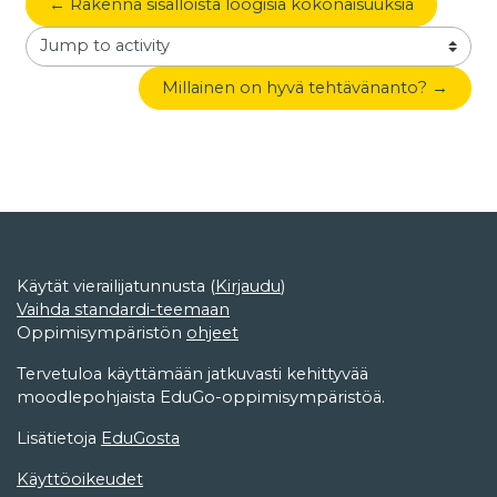
← Rakenna sisällöistä loogisia kokonaisuuksia
Jump to activity
Millainen on hyvä tehtävänanto? →
Käytät vierailijatunnusta (
Kirjaudu
)
Vaihda standardi-teemaan
Oppimisympäristön
ohjeet
Tervetuloa käyttämään jatkuvasti kehittyvää
moodlepohjaista EduGo-oppimisympäristöä.
Lisätietoja
EduGosta
Käyttöoikeudet