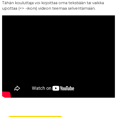
Tähän kouluttaja voi kirjoittaa oma tekstiään tai vaikka
upottaa (<> -ikoni) videon teemaa selventämään.