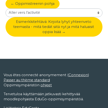
← Oppimistreenin pohja
Aller vers l’activité
Esimerkkitehtävä: Kirjoita lyhyt yhteenveto 
teemasta - mitä tiedät siitä nyt ja mitä haluaisit 
oppia lisää →
Vous êtes connecté anonymement (
Connexion
)
Passer au thème standard
Oppimisympäristön
ohjeet
Tervetuloa käyttämään jatkuvasti kehittyvää
moodlepohjaista EduGo-oppimisympäristöä.
Lisätietoja
EduGosta