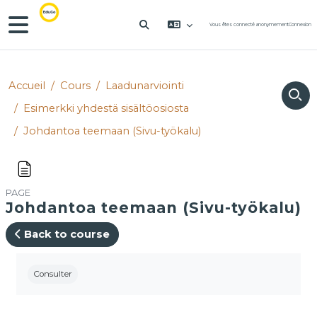
Passer au contenu principal
Panneau latéral
Vous êtes connecté anonymement
Connexion
ACTIVER/DÉSACTIVER LA SAIS
Accueil
Cours
Laadunarviointi
Esimerkki yhdestä sisältöosiosta
Johdantoa teemaan (Sivu-työkalu)
PAGE
Johdantoa teemaan (Sivu-työkalu)
Back to course
Conditions d’achèvement
Consulter