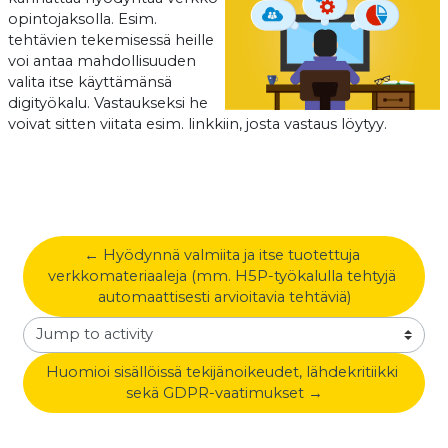
opintojaksolla. Esim.
tehtävien tekemisessä heille
voi antaa mahdollisuuden
valita itse käyttämänsä
digityökalu. Vastaukseksi he
voivat sitten viitata esim. linkkiin, josta vastaus löytyy.
← Hyödynnä valmiita ja itse tuotettuja 
verkkomateriaaleja (mm. H5P-työkalulla tehtyjä 
automaattisesti arvioitavia tehtäviä)
Jump to activity
Huomioi sisällöissä tekijänoikeudet, lähdekritiikki 
sekä GDPR-vaatimukset →