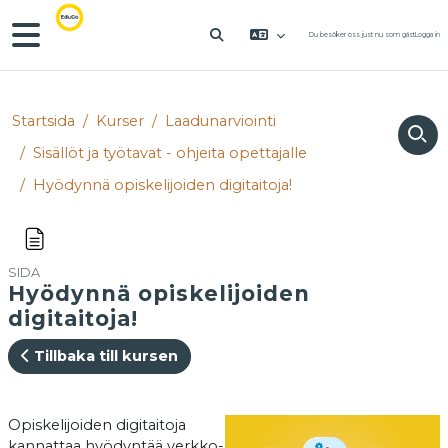
Gå direkt till huvudinnehåll
Sidopanel
Du besöker oss just nu som gäst
Logga in
VÄXLA SÖKINMATNING
Startsida
Kurser
Laadunarviointi
Sisällöt ja työtavat - ohjeita opettajalle
Hyödynnä opiskelijoiden digitaitoja!
SIDA
Hyödynnä opiskelijoiden
digitaitoja!
Tillbaka till kursen
Slutförandvillkor
Opiskelijoiden digitaitoja
kannattaa hyödyntää verkko-