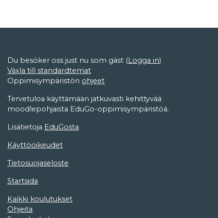
Du besöker oss just nu som gäst (
Logga in
)
Växla till standardtemat
Oppimisympäristön
ohjeet
Tervetuloa käyttämään jatkuvasti kehittyvää
moodlepohjaista EduGo-oppimisympäristöä.
Lisätietoja
EduGosta
Käyttöoikeudet
Tietosuojaseloste
Startsida
Kaikki koulutukset
Ohjeita